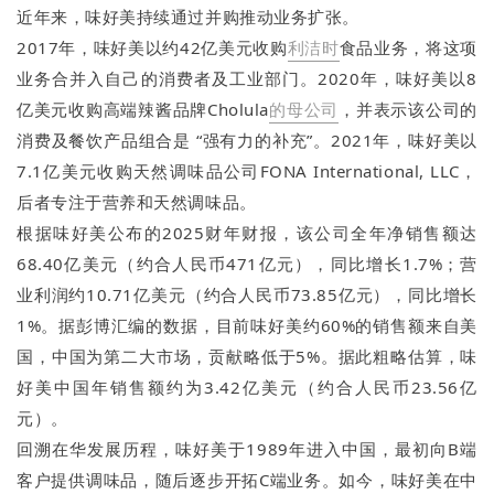
近年来，味好美持续通过并购推动业务扩张。
2017年，味好美以约42亿美元收购
利洁时
食品业务，将这项
业务合并入自己的消费者及工业部门。2020年，味好美以8
亿美元收购高端辣酱品牌Cholula
的母公司
，并表示该公司的
消费及餐饮产品组合是 “强有力的补充”。2021年，味好美以
7.1亿美元收购天然调味品公司FONA International, LLC，
后者专注于营养和天然调味品。
根据味好美公布的2025财年财报，该公司全年净销售额达
68.40亿美元（约合人民币471亿元），同比增长1.7%；营
业利润约10.71亿美元（约合人民币73.85亿元），同比增长
1%。据彭博汇编的数据，目前味好美约60%的销售额来自美
国，中国为第二大市场，贡献略低于5%。据此粗略估算，味
好美中国年销售额约为3.42亿美元（约合人民币23.56亿
元）。
回溯在华发展历程，味好美于1989年进入中国，最初向B端
客户提供调味品，随后逐步开拓C端业务。如今，味好美在中