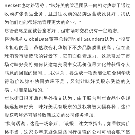
Beckett也对路透称，“味好美的管理团队一向相对热衷于通过
收购扩张食品业务，且过往收购的品牌运营成效良好，我认
为他们也能很好地管理更⼤的企业。”
尽管战略层面被普遍看好，但市场对交易仍有一定顾虑。
咨询机构GlobalData董事总经理Neil Saunders认为，“投资
者担⼼的是，虽然联合利华旗下不少品牌质量很⾼，但在全
球消费市场疲软的背景下，它们⾯临着压⼒。这就引发了市
场对味好美将如何从这笔交易中实现价值最⼤化并获得令⼈
满意的回报的疑问......我认为，要达成⼀项既能让联合利华获
得溢价以弥补协同效应不⾜，又能让味好美股东受益的交
易，可能是困难的。”
华尔街日报其后也另外撰文认为，由于联合利华食品业务规
模远超味好美，味好美现有股东的股权将被大幅稀释，这种
股权稀释还可能导致新成立的公司债务增加。
“换句话说，这是一场豪赌。”该报上述文章指出，如果收购价
格不当，这家多年来避免重蹈同行覆辙的公司可能会犯下迄