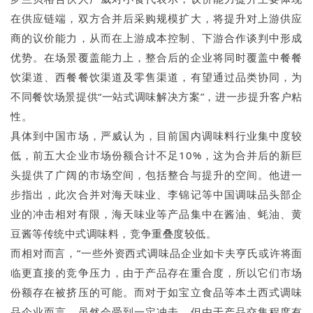
在供应链端，双方合并后采购规模扩大，将提升对上游供应
商的议价能力，从而在上游成本控制、下游合作谈判中形成
优势。在场景覆盖能力上，整合后的企业将同时覆盖中餐餐
饮渠道、西餐餐饮渠道及零售渠道，有望通过品类协同，为
不同餐饮场景提供“一站式调味解决方案”，进一步提升客户粘
性。
具体到中国市场，严威认为，目前国内调味料行业集中度较
低，前五大企业市场份额合计不足10%，这为合并后的新巨
头提供了广阔的市场空间，包括整合与提升的空间。他进一
步指出，此次合并对海天味业、李锦记等中国调味品头部企
业的冲击相对有限，海天味业等产品集中在酱油、蚝油、黄
豆酱等传统中式调味料，竞争重叠度较低。
而相对而言，“一些外资西式调味品企业如卡夫亨氏或许将面
临更直接的竞争压力，由于产品存在重合度，所以它们市场
份额存在被挤压的可能。而对于如宝立食品等本土西式调味
品企业而言，虽然会受到一定冲击，但由于产品交集程度有