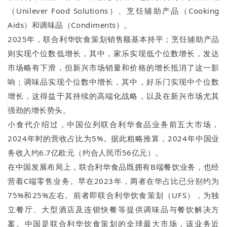
（Unilever Food Solutions）、烹饪辅助产品（Cooking
Aids）和调味品（Condiments）。
2025年，联合利华饮食策划销售额基本持平；烹饪辅助产品
则实现个位数低增长，其中，家乐实现低个位数增长，发达
市场略有下滑，但新兴市场销量和价格的增长抵消了这一影
响；调味品实现个位数中增长，其中，好乐门实现中个位数
增长，这得益于其持续的高端化战略，以及在新兴市场尤其
强劲的增长势头。
小食代介绍过，中国位列联合利华食品业务前五大市场，
2024年时的营收占比为5%。据此粗略推算，2024年中国业
务收入约6.7亿欧元（约合人民币56亿元）。
在中国发展布局上，联合利华食品既拥有B端餐饮业务，也经
营着C端零售业务。早在2023年，两者在华占比已分别约为
75%和25%左右。前者即联合利华饮食策划（UFS），为独
立餐厅、大型酒店及连锁快餐等提供调味品与餐饮解决方
案。中国是联合利华饮食策划的全球最大市场，该业务近