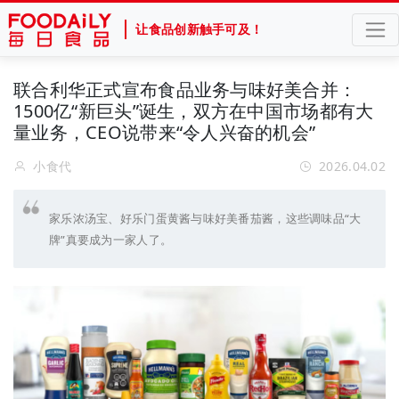
让食品创新触手可及！
联合利华正式宣布食品业务与味好美合并：
1500亿“新巨头”诞生，双方在中国市场都有大
量业务，CEO说带来“令人兴奋的机会”
小食代
2026.04.02
家乐浓汤宝、好乐门蛋黄酱与味好美番茄酱，这些调味品“大
牌”真要成为一家人了。