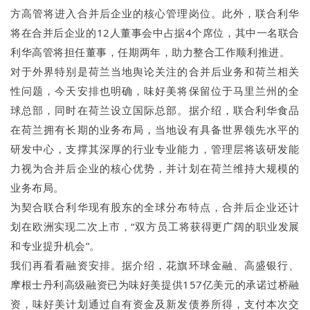
方高管将进入合并后企业的核心管理岗位。此外，联合利华
将在合并后企业的12人董事会中占据4个席位，其中一名联合
利华高管将担任董事，任期两年，助力整合工作顺利推进。
对于外界特别是荷兰当地舆论关注的合并后业务和荷兰相关
性问题，今天安排也明确，味好美将保留位于马里兰州的全
球总部，同时在荷兰设立国际总部。据介绍，联合利华食品
在荷兰拥有长期的业务布局，当地设有具备世界领先水平的
研发中心，支撑其深厚的行业专业能力，管理层将该研发能
力视为合并后企业的核心优势，并计划在荷兰维持大规模的
业务布局。
为契合联合利华现有股东的全球分布特点，合并后企业还计
划在欧洲实现二次上市，“双方员工将获得更广阔的职业发展
和专业提升机会”。
我们再看看融资安排。据介绍，花旗环球金融、高盛银行、
摩根士丹利高级融资已为味好美提供157亿美元的承诺过桥融
资，味好美计划通过自有资金及新发债券所得，支付本次交