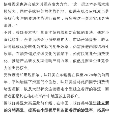
快餐渠道也许会成为其重点发力方向。“这一渠道本身需求规
模较大，同时是味好美的优势阵地。如果有机会依托麦当劳
等核心客户的资源优势进行布局，有望在这一赛道实现更快
渗透。”
不过，香颂资本执行董事沈萌有着相对审慎的看法。他对小
食代指出，合并后的企业虽规模扩大、市场份额提升，若无
法将规模优势转化为实际的竞争效率，仍需推进内部结构性
改革。在消费偏好持续变化的背景下，如何快速迎合消费变
化、推进产品研发及渠道响应能力等，依然是衡量企业竞争
力的重要标准。
受到疫情和宏观影响，味好美在华销售在截至2024年的前四
年，平均增幅下滑至低个位数。味好美曾将此归因于消费情
绪变谨慎，以及大型餐饮连锁吸走小型独立餐厅的客流，而
后者正是其在核心市场华中地区的主要客户。
据味好美亚太高层此前介绍，在中国，味好美将通过
建立新
的分销渠道、提高在小型餐厅和连锁餐厅的渗透率、拓展中