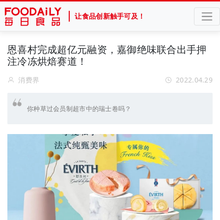
让食品创新触手可及！
恩喜村完成超亿元融资，嘉御绝味联合出手押
注冷冻烘焙赛道！
消费界
2022.04.29
你种草过会员制超市中的瑞士卷吗？