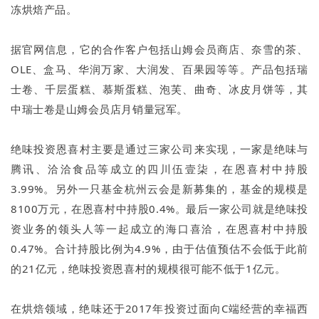
冻烘焙产品。
据官网信息，它的合作客户包括山姆会员商店、奈雪的茶、
OLE、盒马、华润万家、大润发、百果园等等。产品包括瑞
士卷、千层蛋糕、慕斯蛋糕、泡芙、曲奇、冰皮月饼等，其
中瑞士卷是山姆会员店月销量冠军。
绝味投资恩喜村主要是通过三家公司来实现，一家是绝味与
腾讯、洽洽食品等成立的四川伍壹柒，在恩喜村中持股
3.99%。另外一只基金杭州云会是新募集的，基金的规模是
8100万元，在恩喜村中持股0.4%。最后一家公司就是绝味投
资业务的领头人等一起成立的海口喜洽，在恩喜村中持股
0.47%。合计持股比例为4.9%，由于估值预估不会低于此前
的21亿元，绝味投资恩喜村的规模很可能不低于1亿元。
在烘焙领域，绝味还于2017年投资过面向C端经营的幸福西