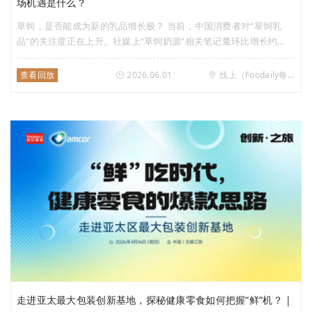
场机遇是什么？
草饲，是否能成为新的乳品增长极？ 当前，中国消费者对“草饲乳
品”的关注度正在上升。社媒上“草饲奶源”相关笔记量环比增长约
66%，互动量提升超140%，用户关注度与参与度同步放大，整体热
度明显走高。 可以说，“草饲乳品”的消费需求已经形成，但行业仍面
查看回放
2026.06.01
线上（Foodaily每日食品视频号）
临诸多现实挑战。 作为一个具备商业价值的细分品类，草饲乳品的
长期健康发展，不能只靠企业各自定义，它更需要一套清晰、统一、
可信的规则来界定和保护。 参考全球经验，政府层面的制度介入，
往往是产业走向成熟的关键一步。标准的出台，不仅是产业成熟的标
志，更是推动它从粗放增长迈向高质量发展的支点。 2025年，新西
兰正式发布国家级草饲标准。作为这一标准的实践者，恒天然及其旗
下安佳、安佳专业乳品、NZMP，是否有值得我们借鉴的经验？对于
中国市场而言，消费者的需求已被充分唤醒，但要把这股势能真正转
化为一个更成熟的产业赛道，还需要什么？ 6月1日（星期一）
16:00，Foodaily每日食品将对话恒天然、益普索，从技术、消费者
与趋势三个维度，共同探讨草饲乳品的破局之路。
走进亚太最大包装创新基地，探秘健康零食如何把握“鲜”机？ |