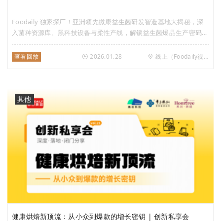
Foodaily 独家探厂！亚洲领先微康益生菌研发智造基地大揭秘，深
入菌种资源库、黑科技设备与柔性产线，解锁益生菌爆品生产密码，
BC99 等明星菌株爆款方案全公开，全链路赋能产业创新！
查看回放
2026.01.28
线上（Foodaily视频号）
其他
健康烘焙新顶流：从小众到爆款的增长密钥 | 创新私享会