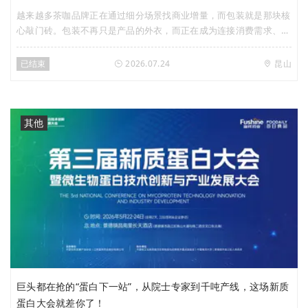
越来越多茶咖品牌正在通过细分场景找商业增量，而包装就是那块核
心敲门砖。包装不再只是产品的外衣，而正在成为连接消费需求、重
塑消费场景、创造商业增量的重要载体。在此背景下，Foodaily于7
月24日（周五）携手国际包装企业利乐，特别策划「场景定爆品，即
已结束
2026.07.24
昆山
饮茶咖的下一个商业增量」创新私享会，聚焦即饮茶&即饮咖啡赛
道，深入探讨以下问题：哪些细分场景正在跑出新增量？从全球视野
来看，还有哪些已经被验证的增长方向？功能化、养生化、新鲜体
验，将如何重构下一代即饮茶咖产品？品牌如何通过产品、工艺与包
其他
装创新打造差异化体验？从场景洞察到产品落地，包装创新如何帮助
品牌兼顾体验价值与商业价值？
巨头都在抢的“蛋白下一站”，从院士专家到千吨产线，这场新质
蛋白大会就差你了！