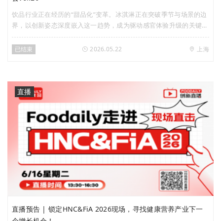
饮品行业正在经历的“甜品化”变革。冰淇淋正在突破季节与场景的边
界，以创新姿态深度嵌入这一趋势，成为驱动感官体验升级的关键变
量。在此背景下，Foodaily将于5月22日（周五）携手国民冰淇淋品
牌八喜，特别策划「饮品甜品化，冰淇淋跨界“卷”出新曲线」主题
已结束
2026.05.22
上海
「创新私享会」，诚邀行业先行者走进八喜工厂，系统探索冰淇淋在
饮品甜品化浪潮中的跨界潜力与爆款思路。
直播
直播预告 | 锁定HNC&FiA 2026现场，寻找健康营养产业下一
个增长机会！