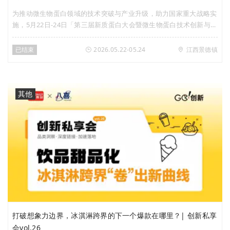
为推动微生物蛋白领域的技术突破与产业升级，助力国家重大战略实
施，5月22日-24日「第三届新质蛋白大会暨微生物蛋白技术创新与产
业发展大会」在江西省景德镇市召开。Foodaily联合富祥股份深度参
与策划该专题内容，全力助推蛋白创新赛道的发展，深入探讨新质蛋
已结束
2026.05.22-05.24
江西景德镇
白创新发展与增长。
其他
打破想象力边界，冰淇淋跨界的下一个爆款在哪里？| 创新私享
会vol.26