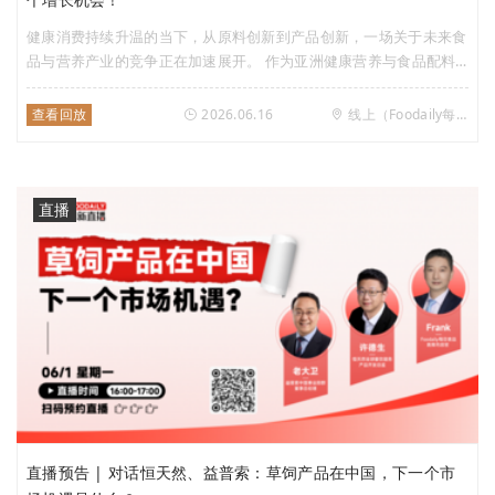
健康消费持续升温的当下，从原料创新到产品创新，一场关于未来食
品与营养产业的竞争正在加速展开。 作为亚洲健康营养与食品配料
领域的标志性展会，2026 HNC亚洲天然及保健品展与FiA健康天然原
料、食品配料展览会即将同期启幕。 前者立足大健康终端消费市
查看回放
2026.06.16
线上（Foodaily每日食品视频号）
场，汇聚两千余个国内外知名营养健康品牌，聚焦健康新品迭代、消
费趋势变迁等核心赛道，全景呈现市场最前沿的消费需求；后者则汇
聚食品配料优质供应商，聚焦功能性食品配料发展方向。 从消费者
需求洞察到产品创新落地，从终端品牌竞争到上游技术突破，两大展
直播
会联动构建起覆盖全产业链的创新生态，也成为观察未来十年健康食
品产业趋势的重要窗口。 2026年的创新风向又将吹向哪里？
直播预告 | 对话恒天然、益普索：草饲产品在中国，下一个市