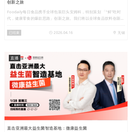
创新之旅
Foodaily每日食品携手全球包装巨头安姆科，特别策划 「“鲜"吃时
代，健康零食的爆款思路」创新之旅。我们将以全球食品饮料创新风
向标——Foodaily创新博览会为起点，从全球视野出发，捕获前沿创
新灵感；再走进亚太区最大包装创新基地——安姆科亚太研发中心，
已结束
2026.04.16
无锡
探秘包装技术如何赋能原型落地，加速概念共创。 一站式打通「趋
势→灵感→原型」创新闭环，全程沉浸式体验食品创新全链路，让健
康零食的创新想法从“脑洞”变为“可落地的方案”，共同解码健康零食
的爆款底层逻辑！ 本次活动仅限30-40席，聚焦意向开发肉类/卤味/
直播
海鲜水产/豆类素食等品类的即食餐饮菜肴或即食零食品类，定向特
邀品牌方/渠道方/食品代工的产品、研发、市场、包装、采购负责人
参与，实名审核制报名已正式开启，扫描下方海报二维码填写信息，
即有机会与行业大咖共探零食品类新机！ 活动安排
直击亚洲最大益生菌智造基地：微康益生菌