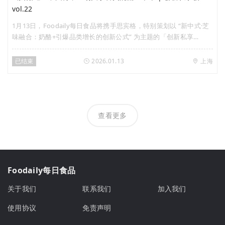
vol.22
1月13日，Foodaily每日食品将携手思宾格，特别策划以 “新中式·芝
味融合：奶酪+引爆品类增长的创新公式” 为主题的「创新私享
会」，将与创新代表品牌、研发专家及行业智库一同，解码“奶酪
+”爆款密码，将趋势洞察转化为可落地的增长机遇。
已结束
2026.01.13
上海
查看更多
Foodaily每日食品
关于我们
联系我们
加入我们
使用协议
免责声明