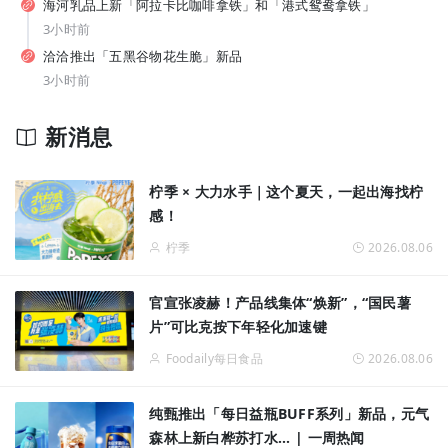
海河乳品上新「阿拉卡比咖啡拿铁」和「港式鸳鸯拿铁」
近十年首次焕新！乐事为什么要把一颗土豆送上C位？
3小时前
洽洽推出「五黑谷物花生脆」新品
3小时前
新消息
柠季 × 大力水手｜这个夏天，一起出海找柠
感！
柠季
2026.08.06
官宣张凌赫！产品线集体“焕新”，“国民薯
片”可比克按下年轻化加速键
Foodaily每日食品
2026.08.06
官宣张凌赫！产品线集体“焕新”，“国民薯片”可比克按下年轻化加速键
纯甄推出「每日益瓶BUFF系列」新品，元气
森林上新白桦苏打水... | 一周热闻