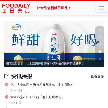
让食品创新触手可及！
从7-11、朴朴到丰e，蒙牛要借运动饮料“杀”入渠道新战场？
拓宽品类边界！让常温奶鲜甜好喝，伊利如何破解行业难题？
快讯播报
查看更多
亿滋大中华区市场与发展部换帅，曲向明卸任
41分钟前
童涵春堂在山姆上新「有机野山参粉」
3小时前