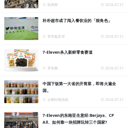
联商网
2026.07.31
朴朴超市成了闯入餐饮业的「狠角色」
零售氪星球
2026.07.31
7-Eleven杀入新鲜零食赛道
零售圈
2026.07.31
中国下饭第一大省的开胃菜，即将火遍全
国。
企鹅吃喝指南
2026.07.31
7-Eleven的东南亚生意经:Berjaya、CP
All、如何靠一块招牌玩转三个国家?