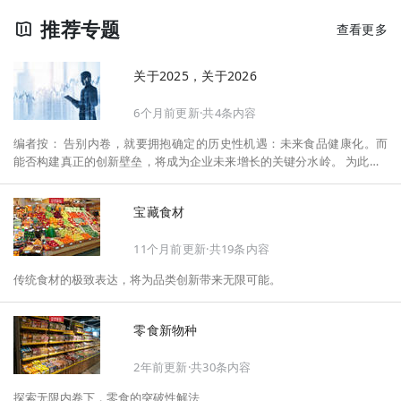
推荐专题
查看更多
关于2025，关于2026
6个月前更新·共4条内容
编者按： 告别内卷，就要拥抱确定的历史性机遇：未来食品健康化。而
能否构建真正的创新壁垒，将成为企业未来增长的关键分水岭。 为此，F
oodaily每日食品启动2026年度特别企划——《关于2025，关于2026》，
将以“创新产品”透视“未来机会”，以全球视野探寻中国机遇、增长解法，
宝藏食材
拆解年度标杆的增长逻辑与谋篇布局，深挖“药食同源”“低GI”“老龄营
养”“清洁标签”等热门赛道的爆品基因，从趋势预判、品类创新、未来增长
11个月前更新·共19条内容
机会、企业战略布局以及渠道变革等，为行业提供务实、前瞻的开年创新
指南。
传统食材的极致表达，将为品类创新带来无限可能。
零食新物种
2年前更新·共30条内容
探索无限内卷下，零食的突破性解法