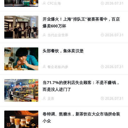
CFC出海
2026.07.31
开业爆火！上海“排队王”被喜茶看中，百店
爆卖600万杯
当代企业世界
2026.07.31
头部餐饮，集体卖汉堡
餐企老板内参
2026.07.31
当71.7%的便利店失去顾客：不是不赚钱，
而是没人进门了
灵兽
2026.07.31
卷特调、熬糖水，新茶饮在大众市场拼命装
小众