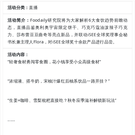
活动分类：
直播
活动简介：
Foodaily研究院将为大家解析6大食饮趋势前瞻动
态，直播品鉴奥利奥宇宙限定饼干、巧克巧蔻油泼辣子巧克
力、莎布蕾豆豆曲奇等亮点新品，并联动iSEE全球奖理事会秘
书长兼主理人Flora，对iSEE全球奖十余款产品进行品尝。
活动内容：
“轻奢食材勇闯零食圈，花小钱享受小众高级食材”
“浓缩液、搭牛奶，宋柚汁爆红后柚系饮品一路开挂？”
“生姜×咖啡、雪梨枇杷直接吃？秋冬应季滋补解锁新玩法”
......