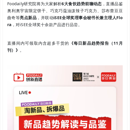
Foodaily研究院将为大家解析
6大食饮趋势前瞻动态
，直播品鉴
奥利奥宇宙限定饼干、巧克巧蔻油泼辣子巧克力、莎布蕾豆豆
曲奇等
亮点新品
，并联动
iSEE全球奖理事会秘书长兼主理人Flo
ra
，对iSEE全球奖十余款产品进行品尝。
直播间内可领取内含超多干货的
《每日新品趋势报告（11月
刊）》
。