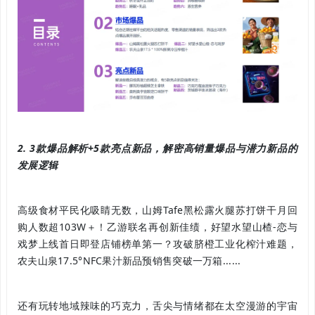
2. 3款爆品解析+5款亮
点新品，解密高销量爆品与潜力新品的
发展逻辑
高级食材平民化吸睛无数，山姆Tafe黑松露火腿苏打饼干月回
购人数超103W＋！乙游联名再创新佳绩，好望水望山楂-恋与
戏梦上线首日即登店铺榜单第一？攻破脐橙工业化榨汁难题，
农夫山泉17.5°NFC果汁新品预销售突破一万箱......
还有玩转地域辣味的巧克力，舌尖与情绪都在太空漫游的宇宙