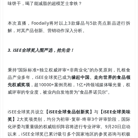
味饼干，喝了能减脂的超模芝士拿铁？
本次直播，Foodaily将对以上3款爆品与5款亮点新品进行拆
解，对其产品创新、营销动作深入分析。
3. iSEE全球
奖入围严选，抢先尝！
秉持“国际标准+独立权威评审+非商业化”的办奖原则，扎根食
品产业多年，iSEE全球奖已成为
缘起中国、走向世
界的食品领
先权威奖项
，超10000+案例亮相，1亿+跨领域媒体曝光量，权
威评审的专业度，被业内自发地誉为“食品界诺贝尔”。
iSEE全球奖共设立
【iSEE全球食品创新奖】
与
【iSEE全球美味
奖】
2大奖项类别，均分为初审-复审-终审3个评审阶段，国际
化评委与重量级的权威组织阵容将进行专业评审。9月20日启动
以来，iSEE全球奖已累计吸引多个国家地区的参奖咨询与积极