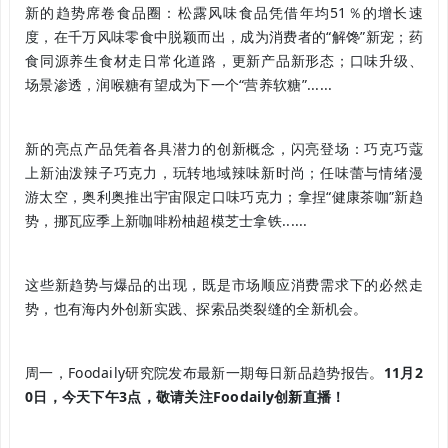
新的趋势席卷食品圈：松露风味食品凭借年均51％的增长速
度，在千万风味零食中脱颖而出，成为消费者的“解馋”新宠；药
食同源养生食材走日常化道路，更新产品新形态；口味升级、
场景渗透，润喉糖有望成为下一个“营养软糖”......
新的亮点产品凭着各具潜力的创新概念，闪亮登场：巧克巧蔻
上新油泼辣子巧克力，玩转地域辣味新时尚；任味蕾与情绪漫
游太空，奥利奥推出宇宙限定口味巧克力；拿捏“健康茶咖”新趋
势，挪瓦应季上新咖啡粉柚超模芝士拿铁......
这些新趋势与爆品的出现，既是市场顺应消费需求下的必然走
势，也有海内外创新实践、探索品类裂缝的全新机会。
周一，Foodaily研究院发布最新一期每日新品趋势报告。
11月2
0日，今天下午3点，敬请关注Foodaily创新直播！