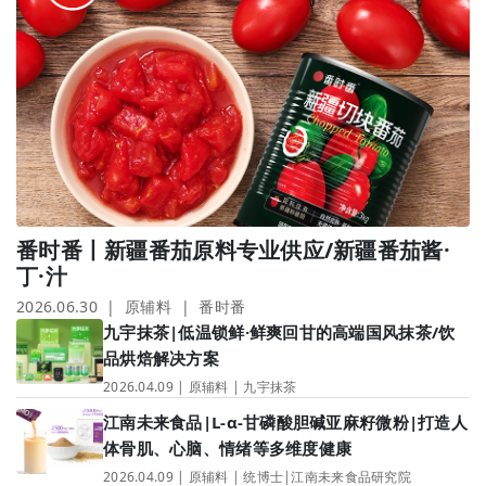
破解低GI“成本、口味、合规”三重困局，甘蔗多酚凭啥让这些品牌集体押注？
番时番丨新疆番茄原料专业供应/新疆番茄酱·
丁·汁
2026.06.30 | 原辅料 | 番时番
九宇抹茶|低温锁鲜·鲜爽回甘的高端国风抹茶/饮
品烘焙解决方案
2026.04.09 | 原辅料 | 九宇抹茶
江南未来食品|L-α-甘磷酸胆碱亚麻籽微粉|打造人
体骨肌、心脑、情绪等多维度健康
2026.04.09 | 原辅料 | 统博士|江南未来食品研究院