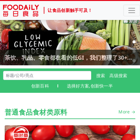
让食品创新触手可及！
茶饮、乳品、零食都在看的低GI，我们整理了30+解决方案
搜索
高级搜索
创新百科
选择好方案,创新快一半
山姆、盒马、胖东来爆款零食的“幕后赢家”，我们找到了
普通食品食材类原料
More →