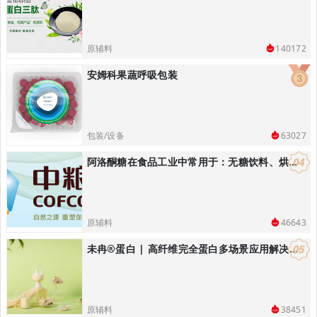
原辅料
140172
安姆科果蔬呼吸包装
包装/设备
63027
阿洛酮糖在食品工业中常用于：无糖饮料、烘焙食品：替代蔗糖降低热量
原辅料
46643
未冉®️蛋白 | 高纤维完全蛋白多场景应用解决方案
原辅料
38451