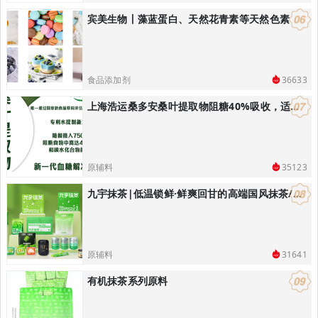
宾美生物丨藻蓝蛋白、天然花青素等天然色素
食品添加剂
36633
上海浩运桑多安桑叶提取物阻糖40%吸收，适合开发减肥控体产品
原辅料
35123
九宇抹茶|低温锁鲜·鲜爽回甘的高端国风抹茶/饮品烘焙解决方案
原辅料
31641
有机抹茶系列原料