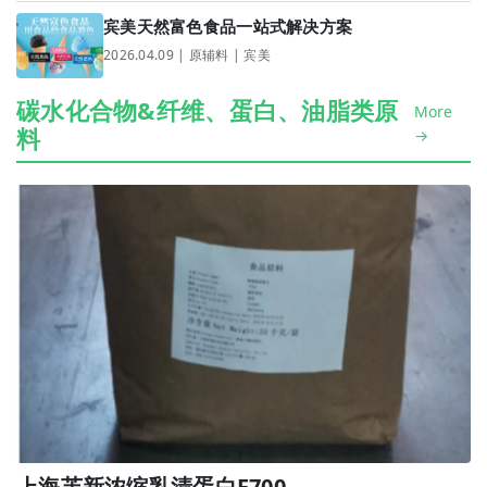
宾美天然富色食品一站式解决方案
2026.04.09 | 原辅料 | 宾美
碳水化合物&纤维、蛋白、油脂类原
More
料
→
上海芙新浓缩乳清蛋白F700