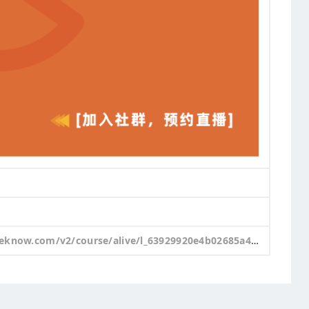
ve/l_63929920e4b02685a4247859?app_id=app98mm7HcK6314&alive_mode=0&pro_id=&type=2