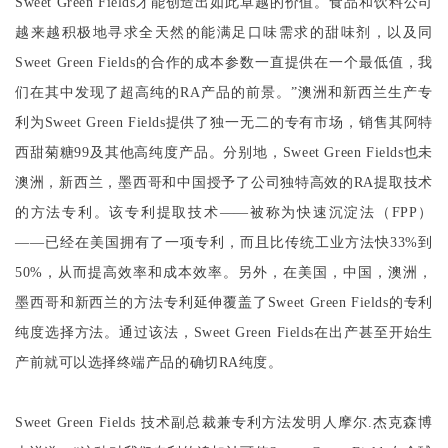
Sweet Green Fields
才能创造出如此卓越的价值。食品和饮料公司
越来越积极地寻求全天然的能满足口味需求的甜味剂，以及同
Sweet Green Fields
的合作的成本参数一直提供在一个最低值，我
们在其中发现了超高纯的
RA
产品的前景。”澳洲和新西兰生产专
利为
Sweet Green Fields
提供了独一无二的专有市场，销售其阿特
西甜菊糖
99
及其他高纯度产品。分别地，
Sweet Green Fields
也未
澳洲，新西兰，墨西哥和中国授予了公司独特高效的
RA
提取技术
的方法专利。该专利提取技术——被称为快速沉淀法（
FPP
）
——已经在美国拥有了一项专利，而且比传统工业方法快
33%
到
50%
，从而提高效率和成本效率。另外，在美国，中国，澳洲，
墨西哥和新西兰的方法专利延伸覆盖了
Sweet Green Fields
的专利
纯度选择方法。通过该法，
Sweet Green Fields
在出产甚至开始生
产前就可以选择终端产品的确切
RA
纯度。
Sweet Green Fields
技术副总裁兼专利方法发明人摩尔
.
杰克森博