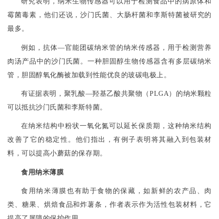
研究表明，纳米生物传感器可以用于检测食品中的病原体和
霉菌毒素，他们还说，沙门氏菌、大肠杆菌和李斯特菌被研究的
最多。
例如，抗体
—
官能团碳纳米管的纳米传感器，用于检测营养
肉汤产品中的沙门氏菌。一种胆固醇生物传感器含有多层碳纳米
管，胆固醇氧化酶被加载到性能优良的玻碳电极上。
有证据表明，聚乳酸
—
羟基乙酸共聚物（
PLGA
）的纳米颗粒
可以抵抗沙门氏菌和李斯特菌。
在纳米结构中粉状一氧化氮可以延长保质期，这种纳米结构
改善了它的稳定性。他们指出，有例子
表明
将其融入到包装材
料，可以提高小蘑菇的保存期。
食用纳米薄膜
食用纳米薄膜也有助于食物的保藏，如新鲜的农产品、肉
类、糖果、烘焙食品和炸薯条，作者表示作为活性包装材料，它
提高了屏障的保护作用。