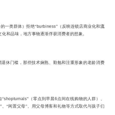
的一类群体）拒绝“
burbiness
”（反映连锁店商业化和
流
文化和品味，地方事物逐渐俘获消费者的想象。
消退休门槛，那些技术娴熟、勤勉和注重形象的老龄消费
“
shopturnals
”（零点到早晨
6
点间在线购物的人群）、
”、“闲置父母”、用父母博客和礼物等方式取代与孩子们