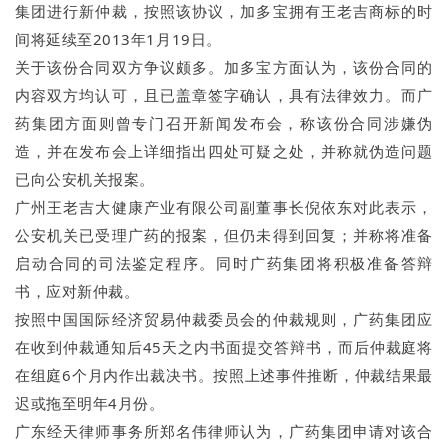
集团进行新仲裁，按照该协议，加多宝拥有王老吉商标的时
间将延续至2013年1月19日。
关于该份合同双方争议颇多。加多宝方面认为，该份合同的
内容双方均认可，且已盖章签字确认，具有法律效力。而广
药集团方面则曾专门召开新闻发布会，称该份合同涉嫌伪
造，并在发布会上详细指出四处可疑之处，并称就伪造问题
已向公安机关报案。
广州王老吉大健康产业有限公司副董事长倪依东对此表示，
公安机关已受理广药的报案，但仍未得到回复；并称将准备
启动合同的司法鉴定程序。同时广药集团将积极准备答辩
书，应对新仲裁。
按照中国国际经济贸易仲裁委员会的仲裁规则，广药集团应
在收到仲裁通知后45天之内书面提交答辩书，而后仲裁庭将
在组庭6个月内作出裁决书。按照上述事件推断，仲裁结果最
迟或拖至明年4月份。
广东经天律师事务所郑名伟律师认为，广药集团申请对该合