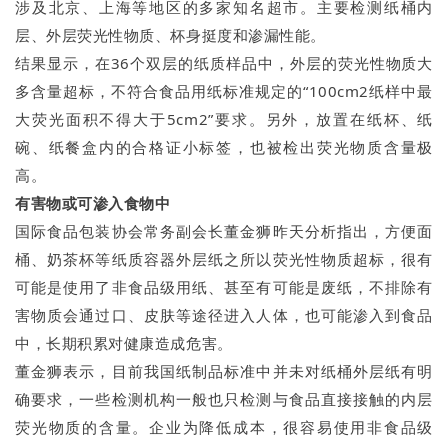
涉及北京、上海等地区的多家知名超市。主要检测纸桶内
层、外层荧光性物质、杯身挺度和渗漏性能。
结果显示，在36个双层的纸质样品中，外层的荧光性物质大
多含量超标，不符合食品用纸标准规定的“100cm2纸样中最
大荧光面积不得大于5cm2”要求。另外，放置在纸杯、纸
碗、纸餐盒内的合格证小标签，也被检出荧光物质含量极
高。
有害物或可渗入食物中
国际食品包装协会常务副会长董金狮昨天分析指出，方便面
桶、奶茶杯等纸质容器外层纸之所以荧光性物质超标，很有
可能是使用了非食品级用纸、甚至有可能是废纸，不排除有
害物质会通过口、皮肤等途径进入人体，也可能渗入到食品
中，长期积累对健康造成危害。
董金狮表示，目前我国纸制品标准中并未对纸桶外层纸有明
确要求，一些检测机构一般也只检测与食品直接接触的内层
荧光物质的含量。企业为降低成本，很容易使用非食品级