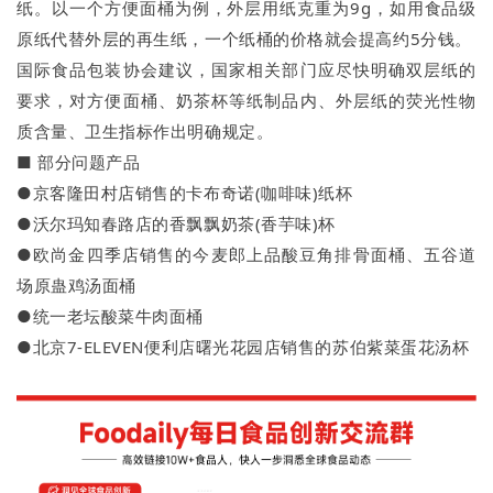
纸。以一个方便面桶为例，外层用纸克重为9g，如用食品级
原纸代替外层的再生纸，一个纸桶的价格就会提高约5分钱。
国际食品包装协会建议，国家相关部门应尽快明确双层纸的
要求，对方便面桶、奶茶杯等纸制品内、外层纸的荧光性物
质含量、卫生指标作出明确规定。
■ 部分问题产品
●京客隆田村店销售的卡布奇诺(咖啡味)纸杯
●沃尔玛知春路店的香飘飘奶茶(香芋味)杯
●欧尚金四季店销售的今麦郎上品酸豆角排骨面桶、五谷道
场原蛊鸡汤面桶
●统一老坛酸菜牛肉面桶
●北京7-ELEVEN便利店曙光花园店销售的苏伯紫菜蛋花汤杯