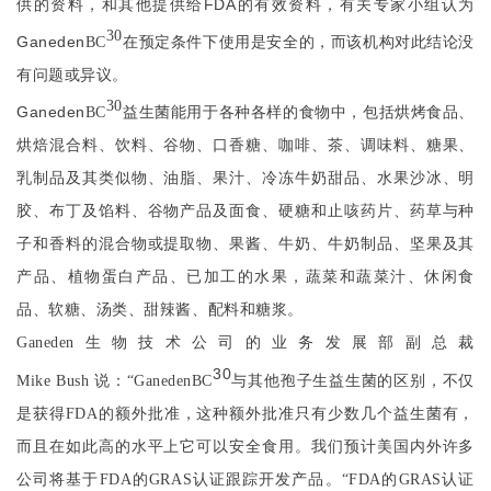
FDA
供的资料，和其他提供给
的有效资料，有关专家小组认为
30
Ganeden
BC
在预定条件下使用是安全的，而该机构对此结论没
有问题或异议。
30
Ganeden
BC
益生菌能用于各种各样的食物中，包括烘烤食品、
烘焙混合料、饮料、谷物、口香糖、咖啡、茶、调味料、糖果、
乳制品及其类似物、油脂、果汁、冷冻牛奶甜品、水果沙冰、明
胶、布丁及馅料、谷物产品及面食、硬糖和止咳药片、药草与种
子和香料的混合物或提取物、果酱、牛奶、牛奶制品、坚果及其
产品、植物蛋白产品、已加工的水果，蔬菜和蔬菜汁、休闲食
品、软糖、汤类、甜辣酱、配料和糖浆。
Ganeden
生物技术公司的业务发展部副总裁
30
Mike Bush
说：“
GanedenBC
与其他孢子生益生菌的区别，不仅
是获得
FDA
的额外批准，这种额外批准只有少数几个益生菌有，
而且在如此高的水平上它可以安全食用。我们预计美国内外许多
公司将基于
FDA
的
GRAS
认证跟踪开发产品。“
FDA
的
GRAS
认证