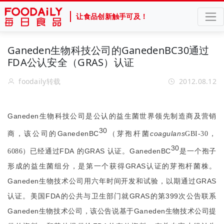
让食品创新触手可及！
Ganeden生物科技公司的GanedenBC30通过
FDA公认安全（GRAS）认证
foodaily转载
2012.08.12
Ganeden
生物科技公司是公认的益生菌世界领先制造商及营销
30
GanedenBC
coagulans
商，该公司的
（芽孢杆菌
GBI-30
，
30
FDA
GRAS
GanedenBC
6086
）已经通过
的
认证。
是一个孢子
GRAS
形成的益生菌组分，是第一个获得
认证的芽孢杆菌株。
Ganeden
GRAS
生物技术公司用六年时间开发和试验，以期通过
FDA
GRAS
399
认证。美国
的公共与卫生部门就
的第
次公告联系
Ganeden
Ganeden
生物技术公司，该公告说基于
生物技术公司提