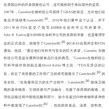
在美国以外的许多国家也认可，这可能有助于来自国外的监管。
2007
年，
Ganeden
生物科技公司获得了
GRAS
的肯定，允许他们在
30
食品市场销售
Ganeden
BC
。
2010
年他们重申这个认证，并于
2011
年向
FDA
提交了指导
AIBMR
生命科学公司的要求。
John R. Endres
是
AIBMR
生命科学公司的首席科学家，也是毒理学
30
会的正式成员，他领导了
GanedenBC
的
GRAS
自我评定和
FDA
通知。他说：“通过他们对科学与安全的巨大承诺，
Ganeden
生物
科技公司是益生菌和功能食品行业的典范。”
Ganeden
生物科技公
司科学操作部的副总裁
David Keller
博士说：“
FDA
无异议的公
30
告，肯定了有质量的工作和广泛的研究能展示了
GanedenBC
的
30
安全性。”在热量和压力的生产过程中，
GanedenBC
能保卫细
胞的遗传物质。它很容易与产品融合，克服了保质期的困难，在
消化运输过程中能抵抗酸和胆汁。如今在超过
60
种食物和多种饮
30
料中都发现了
GanedenBC
，包括烘焙食品、汤类、饮料类、