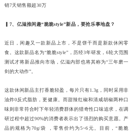
销
7天销售额超30万
▎7、亿滋推闲趣“脆脆style”新品，要抢乐事地盘？
近日，闲趣又一款新品上市，不是饼干而是新款休闲零
食。这款新品名为
“脆脆style”，历经3年研发，6轮大范围
测试才将新品推向市场，亿滋内部也将其称为“三年磨一
剑的大动作”。
这款休闲新品主打香脆轻盈，每片只有
1.3g，同时采用非
油炸0反式脂肪，更健康。而甜辣红椒和清咸胡椒两种口
味则非常符合时下年轻消费群体的猎奇性口味追求，在调
研过程中超过90%的消费者表示出了强烈的购买意愿。产
品的规格为70g/袋 ，零售价约为5~6元。目前，“脆脆