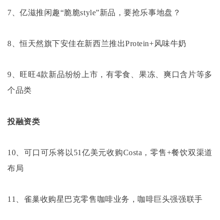
7、亿滋推闲趣“脆脆style”新品，要抢乐事地盘？
8、恒天然旗下安佳在新西兰推出Protein+风味牛奶
9、旺旺4款新品纷纷上市，有零食、果冻、爽口含片等多
个品类
投融资类
10、可口可乐将以51亿美元收购Costa，零售+餐饮双渠道
布局
11、雀巢收购星巴克零售咖啡业务，咖啡巨头强强联手