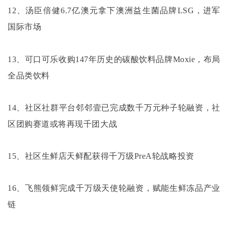
12、汤臣倍健6.7亿澳元拿下澳洲益生菌品牌LSG，进军
国际市场
13、可口可乐收购147年历史的碳酸饮料品牌Moxie，布局
全品类饮料
14、社区社群平台邻邻壹已完成数千万元种子轮融资，社
区团购赛道或将再现千团大战
15、社区生鲜店天鲜配获得千万级PreA轮战略投资
16、飞熊领鲜完成千万级天使轮融资，赋能生鲜冻品产业
链