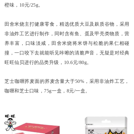
橙味，10元/25g。
田舍米烧主打健康零食，精选优质大豆及麸质谷物，采用
非油炸工艺进行制作，同时含有鱼、蛋及甲壳类物质，营
养丰富，口味淡咸，田舍米烧将米饼与松脆的果仁相碰
撞，一口咬下去就能听见咔嚓的清脆声音，无疑是对经典
旺旺仙贝进行的品类升级，
10.6元/80g。
芝士咖喱荞麦面的荞麦含量大于
50%，采用非油炸工艺，
咖喱和芝士口味，75g一盒，8元/一盒。