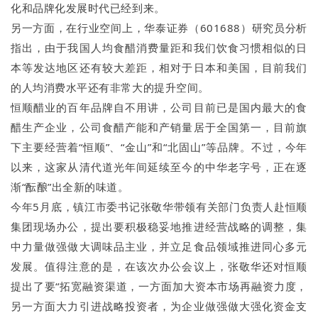
化和品牌化发展时代已经到来。
另一方面，在行业空间上，华泰证券（601688）研究员分析
指出，由于我国人均食醋消费量距和我们饮食习惯相似的日
本等发达地区还有较大差距，相对于日本和美国，目前我们
的人均消费水平还有非常大的提升空间。
恒顺醋业的百年品牌自不用讲，公司目前已是国内最大的食
醋生产企业，公司食醋产能和产销量居于全国第一，目前旗
下主要经营着“恒顺”、“金山”和“北固山”等品牌。不过，今年
以来，这家从清代道光年间延续至今的中华老字号，正在逐
渐“酝酿”出全新的味道。
今年5月底，镇江市委书记张敬华带领有关部门负责人赴恒顺
集团现场办公，提出要积极稳妥地推进经营战略的调整，集
中力量做强做大调味品主业，并立足食品领域推进同心多元
发展。值得注意的是，在该次办公会议上，张敬华还对恒顺
提出了要“拓宽融资渠道，一方面加大资本市场再融资力度，
另一方面大力引进战略投资者，为企业做强做大强化资金支