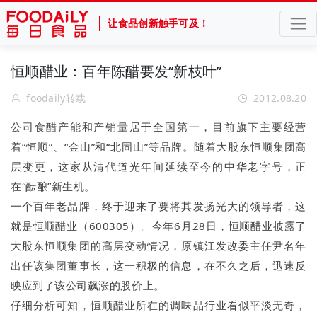
让食品创新触手可及！
恒顺醋业：百年陈醋要发“新枝叶”
foodaily转载
2012.08.20
公司食醋产能和产销量居于全国第一，目前旗下主要经营
着“恒顺”、“金山”和“北固山”等品牌。随着大股东恒顺集团高
层变更，这家从清代道光年间延续至今的中华老字号，正
在“酝酿”新生机。
一个百年老品牌，终于迎来了要将其发扬光大的领导者，这
就是恒顺醋业（600305）。今年6月28日，恒顺醋业披露了
大股东恒顺集团的高层变动情况，原镇江发改委主任尹名年
出任该集团董事长，这一积极的信息，在不久之后，迅速反
映应到了该公司飙涨的股价上。
仔细分析可知，恒顺醋业所在的调味品行业看似平淡无奇，