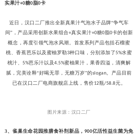
实果汁
糖
脂
卡
+0
0
0
近日，汉口二厂推出全新真果汁气泡水子品牌
“争气车
间”，产品采用创新水果组合
真实果汁
糖
脂
卡的创新
+
+0
0
0
概念，再度引领气泡水风潮。首发系列产品包括石榴蜜
桃、香蕉芭乐以及蜜柚罗勒
种口味，分别添加了
水蜜
3
5%
桃汁、
芭乐汁以及
蜜柚果汁，果香四溢，清爽解
5%
4.5%
腻，完美诠释“好喝无罪，无糖万岁”的
。产品目前
slogan
已在汉口二厂电商旗舰店上线，售价
瓶
元。
12
/58.8
图片来源：汉口二厂
3
、雀巢生命花园推膳食补剂新品，
亿活性益生菌为免
900