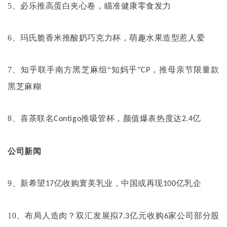
5
、必乐推高蛋白夹心卷，瞄准健康零食发力
6
、玛氏脆香米推酸奶巧克力杯，萌趣水果造型惹人爱
7
、知乎联手南方黑芝麻组“知妈乎”
，推母亲节限量款
CP
黑芝麻糊
8
、喜茶联名
推吸管杯，颜值爆表热度达
亿
Contigo
2.4
公司新闻
9
、新希望
亿收购寰美乳业，中国或再现
亿乳企
17
100
10
、布局人造肉？双汇发展拟
亿元收购
家公司部分股
7.3
6