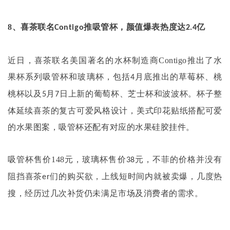
8
、喜茶联名
推吸管杯，颜值爆表热度达
亿
Contigo
2.4
近日，喜茶联名美国著名的水杯制造商
Contigo
推出了水
果杯系列吸管杯和玻璃杯，包括
月底推出的草莓杯、桃
4
桃杯以及
月
日上新的葡萄杯、芝士杯和波波杯。杯子整
5
7
体延续喜茶的复古可爱风格设计，美式印花贴纸搭配可爱
的水果图案，吸管杯还配有对应的水果硅胶挂件。
吸管杯售价
148
元，玻璃杯售价
元，不菲的价格并没有
38
阻挡喜茶
们的购买欲，上线短时间内就被卖爆，几度热
er
搜，经历过几次补货仍未满足市场及消费者的需求。