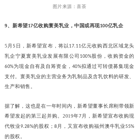
图片来源：喜茶
9
、新希望
亿收购寰美乳业，中国或再现
亿乳企
17
100
5
月
日，新希望宣布，将以
亿元收购西北区域龙头
5
17.11
乳企宁夏寰美乳业发展有限公司
股份，收购资金的
100%
为现金自有及自筹资金，
拟通过可转债募集现金
60%
40%
支付。寰美乳业的主营业务为乳制品及含乳饮料的研发、
生产和销售。
据了解，这也是在一年时间内，新希望董事长席刚带领新
希望发起的第三起并购。
2019
年
月，新希望宣布收购现
7
代牧业
的股权；
月，又宣布收购福州澳牛乳业
9.28%
8
55%
的股权。