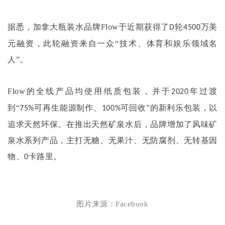
据悉，加拿大瓶装水品牌
Flow
于近期获得了
轮
万美
D
4500
元融资，此轮融资来自一众“技术、体育和娱乐领域名
人”。
Flow
的全线产品均使用纸质包装，并于
年过渡
2020
到“
可再生能源制作、
可回收”的新利乐包装，以
75%
100%
追求天然环保。在推出天然矿泉水后，品牌增加了风味矿
泉水系列产品，主打无糖、无果汁、无防腐剂、无转基因
物、
卡路里。
0
图片来源：
Facebook