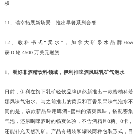
权
11
、瑞幸拓展新场景，推出早餐系列套餐
12
、教科书式“卖水
，加拿大矿泉水品牌
"
Flow
获
轮
万美元融资
D
4500
1
、看好非酒精饮料领域，伊利推啤酒风味乳矿气泡水
日前，伊利在旗下乳矿轻饮品牌伊然新推出一款蜜柚科若
娜风味气泡水。与之前推出的黄瓜和百香果果味气泡水不
同的是，该款新品采用啤酒
+
蜜柚的清爽风味，搭配密集
气泡，还原喝啤酒时的畅爽体验，不含酒精且
糖、
卡，
0
0
还能补充天然乳矿。产品有瓶装和罐装两种包装形式，目