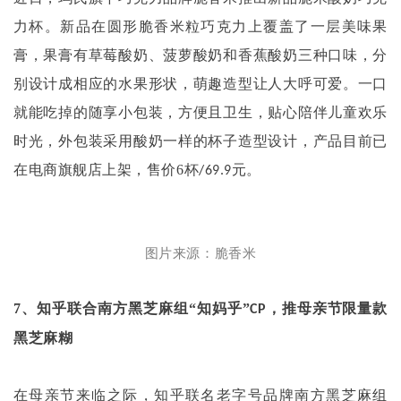
力杯。新品在圆形脆香米粒巧克力上覆盖了一层美味果
膏，果膏有草莓酸奶、菠萝酸奶和香蕉酸奶三种口味，分
别设计成相应的水果形状，萌趣造型让人大呼可爱。一口
就能吃掉的随享小包装，方便且卫生，贴心陪伴儿童欢乐
时光，外包装采用酸奶一样的杯子造型设计，产品目前已
在电商旗舰店上架，售价
6
杯
元。
/69.9
图片来源：脆香米
7
、知乎联合南方黑芝麻组“知妈乎”
，推母亲节限量款
CP
黑芝麻糊
在母亲节来临之际，知乎联名老字号品牌南方黑芝麻组