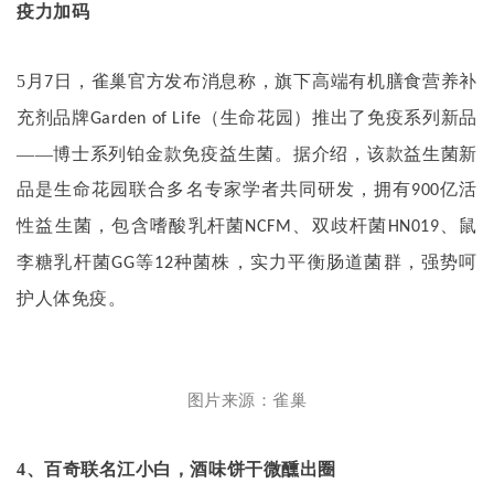
疫力加码
5
月
日，雀巢官方发布消息称，旗下高端有机膳食营养补
7
充剂品牌
（生命花园）推出了免疫系列新品
Garden of Life
——博士系列铂金款免疫益生菌。据介绍，该款益生菌新
品是生命花园联合多名专家学者共同研发，拥有
亿活
900
性益生菌，包含嗜酸乳杆菌
、双歧杆菌
、鼠
NCFM
HN019
李糖乳杆菌
等
种菌株，实力平衡肠道菌群，强势呵
GG
12
护人体免疫。
图片来源：雀巢
4
、百奇联名江小白，酒味饼干微醺出圈