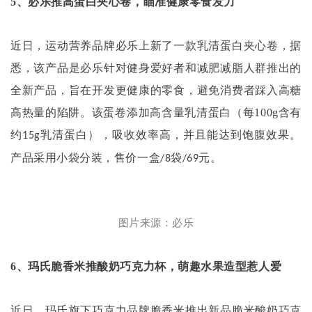
5
、必乐推高蛋白夹心卷，瞄准健康零食发力
近日，运动营养品牌必乐上新了一款乳清蛋白夹心卷，据
悉，该产品是必乐针对健身爱好者和减肥减脂人群推出的
全新产品，旨在开发更健康的零食，避免消费者踩入高糖
高热量的陷阱。该蛋卷添加高含量乳清蛋白（每
100g
含有
约
乳清蛋白），吸收效率高，并且能达到饱腹效果。
15g
产品采用小袋分装，售价一盒
袋
元。
/8
/69
图片来源：必乐
6
、玛氏脆香米推酸奶巧克力杯，萌趣水果造型惹人爱
近日，玛氏旗下巧克力品牌脆香米推出新品脆米酸奶巧克