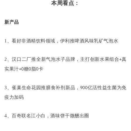
本周看点：
新产品
1
、看好非酒精饮料领域，伊利推啤酒风味乳矿气泡水
2
、汉口二厂推全新气泡水子品牌，主打创新水果组合
真
+
实果汁
糖
脂
卡
+0
0
0
3
、雀巢生命花园推膳食补剂新品，
亿活性益生菌为免
900
疫力加码
4
、百奇联名江小白，酒味饼干微醺出圈