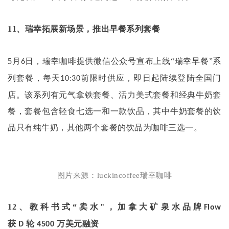
11
、瑞幸拓展新场景，推出早餐系列套餐
5
月
日，瑞幸咖啡提供微信公众号宣布上线“瑞幸早餐”系
6
列套餐，每天
前限时供应，即日起陆续登陆全国门
10:30
店。该系列有元气拿铁套餐、活力美式套餐和经典牛奶套
餐，套餐包含轻食七选一和一款饮品，其中牛奶套餐的饮
品只有纯牛奶，其他两个套餐的饮品为咖啡三选一。
图片来源：
luckincoffee
瑞幸咖啡
12
、教科书式“卖水
，加拿大矿泉水品牌
"
Flow
获
轮
万美元融资
D
4500