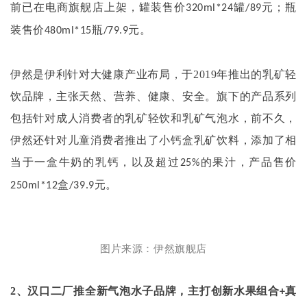
前已在电商旗舰店上架，罐装售价
罐
元；瓶
320ml*24
/89
装售价
瓶
元。
480ml*15
/79.9
伊然是伊利针对大健康产业布局，于
2019
年推出的乳矿轻
饮品牌，主张天然、营养、健康、安全。旗下的产品系列
包括针对成人消费者的乳矿轻饮和乳矿气泡水，前不久，
伊然还针对儿童消费者推出了小钙盒乳矿饮料，添加了相
当于一盒牛奶的乳钙，以及超过
的果汁，产品售价
25%
盒
元。
250ml*12
/39.9
图片来源：伊然旗舰店
2
、汉口二厂推全新气泡水子品牌，主打创新水果组合
真
+