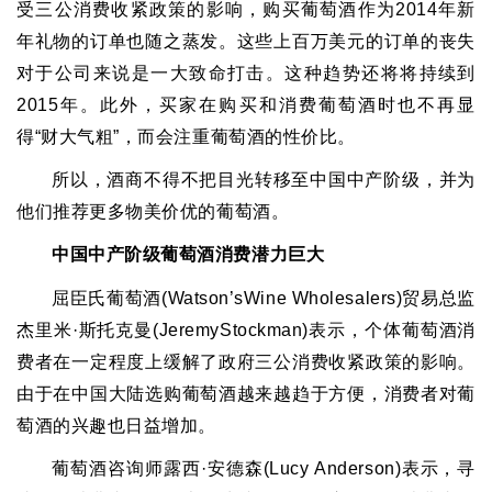
受三公消费收紧政策的影响，购买葡萄酒作为
2014
年新
年礼物的订单也随之蒸发。这些上百万美元的订单的丧失
对于公司来说是一大致命打击。这种趋势还将将持续到
2015
年。此外，买家在购买和消费葡萄酒时也不再显
得
“
财大气粗
”
，而会注重葡萄酒的性价比。
所以，酒商不得不把目光转移至中国中产阶级，并为
他们推荐更多物美价优的葡萄酒。
中国中产阶级葡萄酒消费潜力巨大
屈臣氏葡萄酒
(Watson’sWine Wholesalers)
贸易总监
杰里米
·
斯托克曼
(JeremyStockman)
表示，个体葡萄酒消
费者在一定程度上缓解了政府三公消费收紧政策的影响。
由于在中国大陆选购葡萄酒越来越趋于方便，消费者对葡
萄酒的兴趣也日益增加。
葡萄酒咨询师露西
·
安德森
(Lucy Anderson)
表示，寻