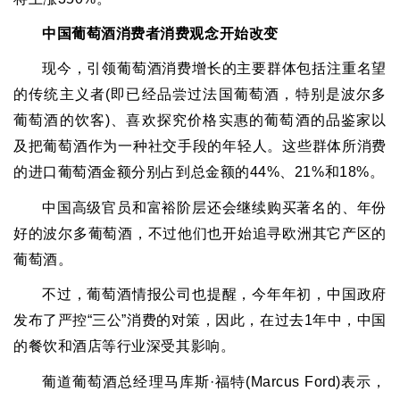
中国葡萄酒消费者消费观念开始改变
现今，引领葡萄酒消费增长的主要群体包括注重名望
的传统主义者
(
即已经品尝过法国葡萄酒，特别是波尔多
葡萄酒的饮客
)
、喜欢探究价格实惠的葡萄酒的品鉴家以
及把葡萄酒作为一种社交手段的年轻人。这些群体所消费
的进口葡萄酒金额分别占到总金额的
44%
、
21%
和
18%
。
中国高级官员和富裕阶层还会继续购买著名的、年份
好的波尔多葡萄酒，不过他们也开始追寻欧洲其它产区的
葡萄酒。
不过，葡萄酒情报公司也提醒，今年年初，中国政府
发布了严控
“
三公
”
消费的对策，因此，在过去
1
年中，中国
的餐饮和酒店等行业深受其影响。
葡道葡萄酒总经理马库斯
·
福特
(Marcus Ford)
表示，