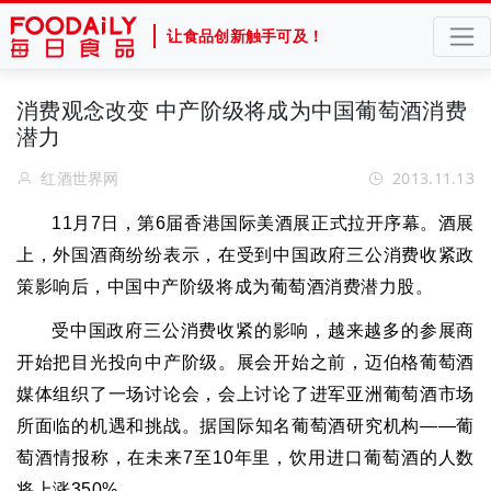
让食品创新触手可及！
消费观念改变 中产阶级将成为中国葡萄酒消费
潜力
红酒世界网
2013.11.13
11
月
7
日，第
6
届香港国际美酒展正式拉开序幕。酒展
上，外国酒商纷纷表示，在受到中国政府三公消费收紧政
策影响后，中国中产阶级将成为葡萄酒消费潜力股。
受中国政府三公消费收紧的影响，越来越多的参展商
开始把目光投向中产阶级。展会开始之前，迈伯格葡萄酒
媒体组织了一场讨论会，会上讨论了进军亚洲葡萄酒市场
所面临的机遇和挑战。据国际知名葡萄酒研究机构
——
葡
萄酒情报称，在未来
7
至
10
年里，饮用进口葡萄酒的人数
将上涨
350%
。