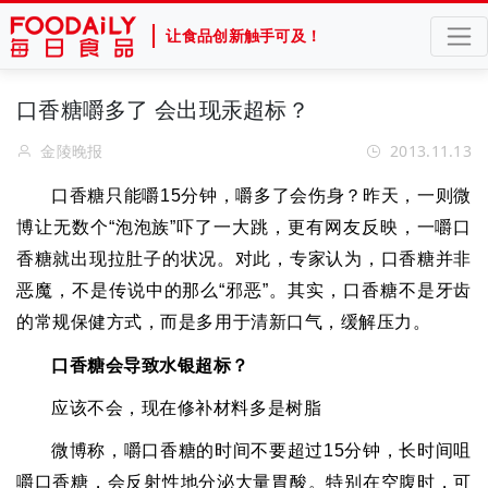
让食品创新触手可及！
口香糖嚼多了 会出现汞超标？
金陵晚报
2013.11.13
口香糖只能嚼
15
分钟，嚼多了会伤身？昨天，一则微
博让无数个
“
泡泡族
”
吓了一大跳，更有网友反映，一嚼口
香糖就出现拉肚子的状况。对此，专家认为，口香糖并非
恶魔，不是传说中的那么
“
邪恶
”
。其实，口香糖不是牙齿
的常规保健方式，而是多用于清新口气，缓解压力。
口香糖会导致水银超标？
应该不会，现在修补材料多是树脂
微博称，嚼口香糖的时间不要超过
15
分钟，长时间咀
嚼口香糖，会反射性地分泌大量胃酸。特别在空腹时，可