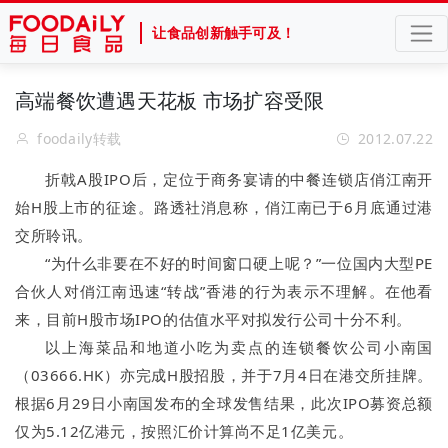
让食品创新触手可及！
高端餐饮遭遇天花板 市场扩容受限
foodaily转载
2012.07.22
折戟
A股
IPO
后，定位于商务宴请的中餐连锁店俏江南开
始H股上市的征途。路透社消息称，俏江南已于6月底通过港
交所聆讯。
“为什么非要在不好的时间窗口硬上呢？”一位国内大型PE
合伙人对俏江南迅速“转战”香港的行为表示不理解。在他看
来，目前H股市场IPO的估值水平对拟发行公司十分不利。
以上海菜品和地道小吃为卖点的连锁餐饮公司小南国
（03666.HK）亦完成H股招股，并于7月4日在港交所挂牌。
根据6月29日小南国发布的全球发售结果，此次IPO募资总额
仅为5.12亿港元，按照汇价计算尚不足1亿
美元
。