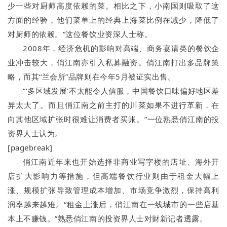
少一些对厨师高度依赖的菜。相比之下，小南国则吸取了这
方面的经验，他们菜单上的经典上海菜比例在减少，降低了
对厨师的依赖。”这位餐饮业资深人士称。
2008年，经济危机的影响对高端、商务宴请类的餐饮企
业冲击较大，俏江南亦引入私募融资。俏江南打出多品牌策
略，而其“兰会所”品牌则在今年5月被证实出售。
“‘多区域发展’不太能令人信服，中国餐饮口味偏好地区差
异太大了。而且俏江南之前主打的川菜如果不进行革新，在
向其他区域扩张时很难让消费者买账。”一位熟悉俏江南的投
资界人士认为。
[pagebreak]
俏江南近年来也开始选择非商业写字楼的店址、海外开
店扩大影响力等措施，但高端餐饮行业则由于租金大幅上
涨、规模扩张导致管理成本增加、市场竞争激烈，保持高利
润率越来越难。“租金上涨后，俏江南在一线城市的一些店基
本上不赚钱。”熟悉俏江南的投资界人士对财新记者透露。