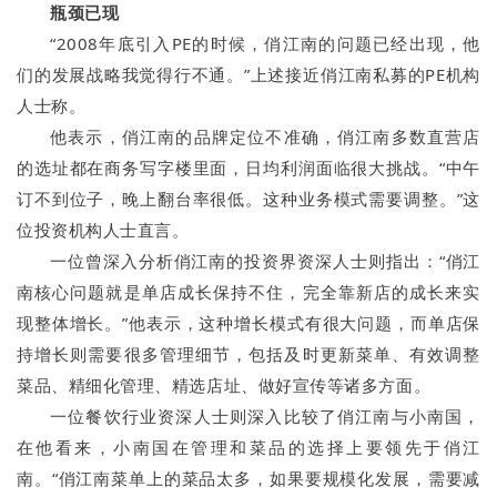
瓶颈已现
“2008年底引入PE的时候，俏江南的问题已经出现，他
们的发展战略我觉得行不通。”上述接近俏江南私募的PE机构
人士称。
他表示，俏江南的品牌定位不准确，俏江南多数直营店
的选址都在商务写字楼里面，日均利润面临很大挑战。“中午
订不到位子，晚上翻台率很低。这种业务模式需要调整。”这
位投资机构人士直言。
一位曾深入分析俏江南的投资界资深人士则指出：“俏江
南核心问题就是单店成长保持不住，完全靠新店的成长来实
现整体增长。”他表示，这种增长模式有很大问题，而单店保
持增长则需要很多管理细节，包括及时更新菜单、有效调整
菜品、精细化管理、精选店址、做好宣传等诸多方面。
一位餐饮行业资深人士则深入比较了俏江南与小南国，
在他看来，小南国在管理和菜品的选择上要领先于俏江
南。“俏江南菜单上的菜品太多，如果要规模化发展，需要减