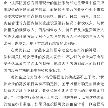
企业披露防范侵吞挪用现金的监控系统和过往营业中侵吞挪
用现金的不良记录等信息。而证监会出台的餐饮企业上市指
引要求披露的重点信息则包括：采购、付款、销售、收款、
资金管理等方面内控制度建设及运行情况；餐饮收入、与餐
饮相关的烟酒收入、商品销售收入、特许权及加盟费等收入
的确认和计量方法；对个人客户销售收入占全部销售收入的
比例，以现金、刷卡方式进行结算的比例等。
在餐饮行业，食品安全问题牵动全社会舆论的神经。一
位长期关注餐饮行业的投资人表示：“不少好的企业为了食品
安全达标放弃了卤水的制作，就是因为考虑到卤水的原料在
国内没有严格的卫生检验检疫标准。”
餐饮企业借力资本市场需要面临的挑战还不止于此。“餐
饮企业的募投项目具有不确定性。鉴于以相对确定的租金选
到新店店址并不确定。餐饮类国企则面临突出的历史租金问
题。”一位餐饮行业资深人士坦言。他解释称，以前这些国企
的租金都非常低，如果现在按照可比的租金计算，则会提高