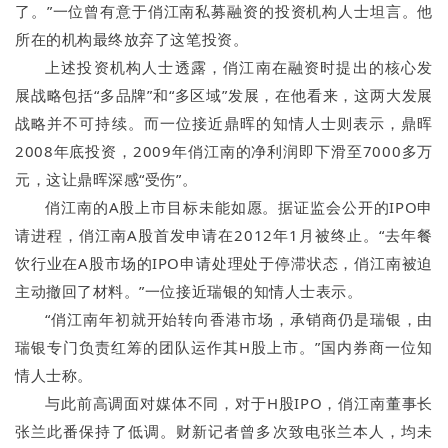
了。”一位曾有意于俏江南私募融资的投资机构人士坦言。他
所在的机构最终放弃了这笔投资。
上述投资机构人士透露，俏江南在融资时提出的核心发
展战略包括“多品牌”和“多区域”发展，在他看来，这两大发展
战略并不可持续。而一位接近鼎晖的知情人士则表示，鼎晖
2008年底投资，2009年俏江南的净利润即下滑至7000多万
元，这让鼎晖深感“受伤”。
俏江南的A股上市目标未能如愿。据证监会公开的IPO申
请进程，俏江南A股首发申请在2012年1月被终止。“去年餐
饮行业在A股市场的IPO申请处理处于停滞状态，俏江南被迫
主动撤回了材料。”一位接近瑞银的知情人士表示。
“俏江南年初就开始转向香港市场，承销商仍是瑞银，由
瑞银专门负责红筹的团队运作其H股上市。”国内券商一位知
情人士称。
与此前高调面对媒体不同，对于H股IPO，俏江南董事长
张兰此番保持了低调。财新记者曾多次致电张兰本人，均未