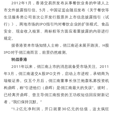
2012年1月，香港交易所发布从事餐饮业务的申请人上
市文件披露指引信。5月，中国证监会随后发布《关于餐饮等
生活服务类公司首次公开发行股票并上市信息披露指引（试
行）》。两地市场的IPO指引均对餐饮企业的扩张模式、食品
安全、现金收入核算、商标权等方面应着重披露的内容进行
规定。
据香港资本市场知情人士称，俏江南还未展开路演。H股
IPO对于俏江南而言，前景仍然难测。
转战香港
2011年以来，俏江南上市的消息就备受市场关注。2011
年3月，俏江南递交A股IPO文件，启动上市进程，承销商为
瑞银证券。仅五个月后，俏江南董事长张兰炮轰私募投资机
构鼎晖，称“引进他们（鼎晖）是俏江南最大的失误”。彼时，
已经离开鼎晖、曾主导俏江南投资的王功权短信回应财新记
者，“我们保持沉默。”
“1.2亿元净利润，开口就要30亿元的估值，这太疯狂