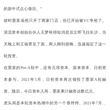
的新中式点心项目。”
彼时墨茉虽然只开了两家门店，但已开始被
VC争抢了。
清流资本创始合伙人王梦秋得知消息后立即飞往长沙，当
天晚上和王瑜霄见了面，两人聊到很晚，迅速敲定了这一
轮投资。
在墨茉的
Pre-A轮中，还有元璟资本、源来资本、日初资
本参与。2021年5月，日初资本再次领投了墨茉A轮融
资。随后，今日资本入局，墨茉累计融资达数亿元。
虎头局是本轮资本热潮中的另一个香饽饽。
2021年7月，