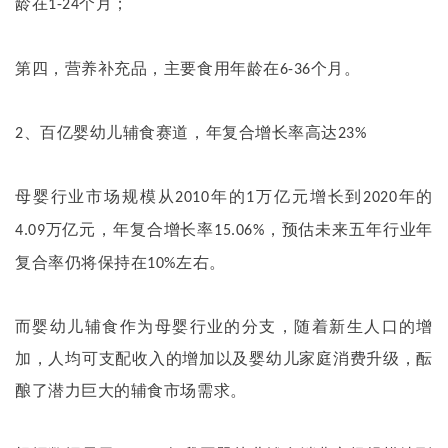
龄在
个月；
1-24
第四，营养补充品，主要食用年龄在
个月。
6-36
、百亿婴幼儿辅食赛道，年复合增长率高达
2
23%
母婴行业市场规模从
年的
万亿元增长到
年的
2010
1
2020
万亿元，年复合增长率
，预估未来五年行业年
4.09
15.06%
复合率仍将保持在
左右。
10%
而婴幼儿辅食作为母婴行业的分支，随着新生人口的增
加，人均可支配收入的增加以及婴幼儿家庭消费升级，酝
酿了潜力巨大的辅食市场需求。