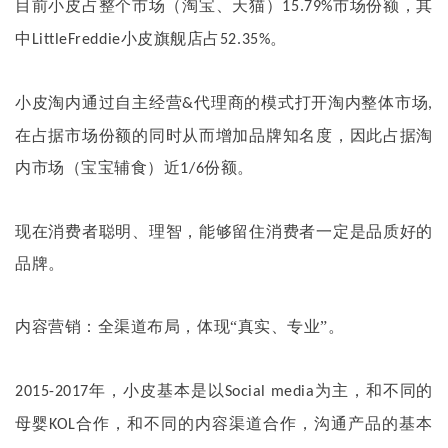
目前小皮占整个市场（淘宝、天猫）
市场份额，其
15.79%
中
小皮旗舰店占
。
LittleFreddie
52.35%
小皮淘内通过自主经营
代理商的模式打开淘内整体市场
&
,
在占据市场份额的同时从而增加品牌知名度，因此占据淘
内市场（宝宝辅食）近
份额。
1/6
现在消费者聪明、理智，能够留住消费者一定是品质好的
品牌。
内容营销：全渠道布局，体现
“真实、专业”。
年，小皮基本是以
为主，和不同的
2015-2017
Social media
母婴
合作，和不同的内容渠道合作，沟通产品的基本
KOL