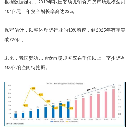
根据数据显示，
年我国婴幼儿辅食消费市场规模达到
2019
亿元，年复合增长率高达
。
404
23%
保守估计，以整体母婴行业的
增速，到
年有望突
10%
2025
破
亿。
720
未来，我国婴幼儿辅食市场规模应在千亿以上，至少还有
亿的空间待挖掘。
600