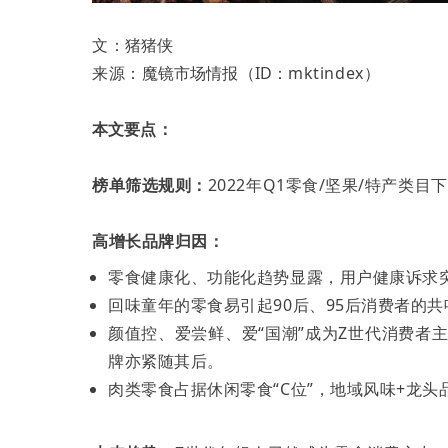
文：
猪猪侠
来源：
魔镜市场情报
（ID：
mktindex
）
本文要点：
榜单筛选规则：
2022年Q1零食/坚果/特产类目
高增长品牌归因：
零食健康化、功能化趋势显露，用户健康诉求
回味童年的零食易引起90后、95后消费者的
颜值控、爱尝鲜、爱“国潮”成为Z世代消费者
牌亦紧随其后。
肉类零食占据休闲零食“C位”，地域风味+龙