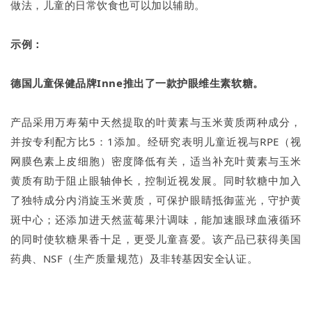
做法，儿童的日常饮食也可以加以辅助。
示例：
德国儿童保健品牌Inne推出了一款护眼维生素软
糖。
产品采用万寿菊中天然提取的叶黄素与玉米黄质两种成分，
并按专利配方比5：1添加。经研究表明儿童近视与RPE（视
网膜色素上皮细胞）密度降低有关，适当补充叶黄素与玉米
黄质有助于阻止眼轴伸长，控制近视发展。同时软糖中加入
了独特成分内消旋玉米黄质，可保护眼睛抵御蓝光，守护黄
斑中心；还添加进天然蓝莓果汁调味，能加速眼球血液循环
的同时使软糖果香十足，更受儿童喜爱。该产品已获得美国
药典、NSF（生产质量规范）及非转基因安全认证。