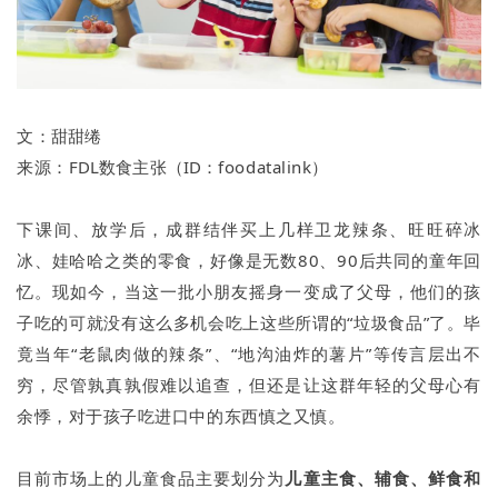
文：
甜甜绻
来源：
FDL数食主张
（ID：
foodatalink
）
下课间、放学后，成群结伴买上几样卫龙辣条、旺旺碎冰
冰、娃哈哈之类的零食，好像是无数80、90后共同的童年回
忆。现如今，当这一批小朋友摇身一变成了父母，他们的孩
子吃的可就没有这么多机会吃上这些所谓的“垃圾食品”了。毕
竟当年“老鼠肉做的辣条”、“地沟油炸的薯片”等传言层出不
穷，尽管孰真孰假难以追查，但还是让这群年轻的父母心有
余悸，对于孩子吃进口中的东西慎之又慎。
目前市场上的儿童食品主要划分为
儿童主食、辅食、鲜食
和