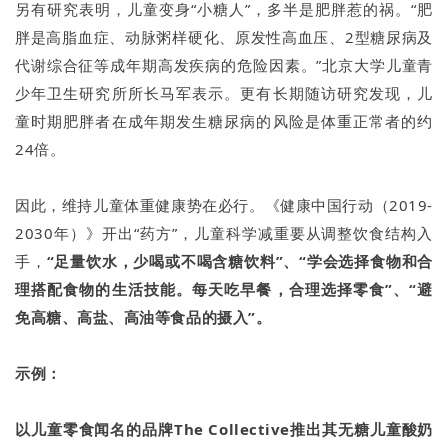
另有研究表明，儿童变身“小糖人”，多半是肥胖惹的祸。“肥
胖是高脂血症、动脉粥样硬化、原发性高血压、2型糖尿病及
代谢综合征等成年期高发疾病的危险因素。”北京大学儿童青
少年卫生研究所所长马军表示。更有长期随访研究发现，儿
童时期肥胖者在成年期发生糖尿病的风险是体重正常者的约
24倍。
因此，维持儿童体重健康势在必行。《健康中国行动（2019-
2030年）》开出“药方”，儿童科学减重要从调整饮食结构入
手，
“足量饮水，少喝或不喝含糖饮料”、“学会选择食物和合
理搭配食物的生活技能。每天吃早餐，合理选择零食”、“避
免高糖、高盐、高油等食品的摄入”。
示例：
以儿童零食闻名的品牌The Collective推出其无糖儿童酸奶