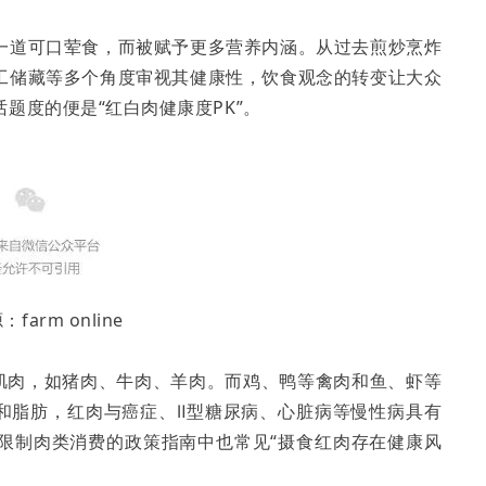
一道可口荤食，而被赋予更多营养内涵。从过去煎炒烹炸
工储藏等多个角度审视其健康性，饮食观念的转变让大众
题度的便是“红白肉健康度PK”。
farm online
的肌肉，如猪肉、牛肉、羊肉。而鸡、鸭等禽肉和鱼、虾等
饱和脂肪，红肉与癌症、Ⅱ型糖尿病、心脏病等慢性病具有
限制肉类消费的政策指南中也常见“摄食红肉存在健康风