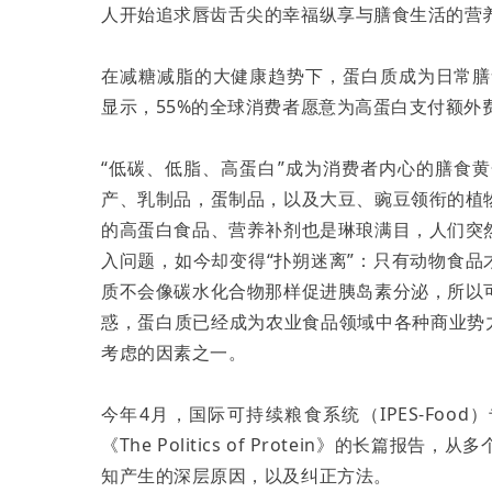
人开始追求唇齿舌尖的幸福纵享与膳食生活的营
在减糖减脂的大健康趋势下，蛋白质成为日常膳食中格外
显示，55%的全球消费者愿意为高蛋白支付额外
“低碳、低脂、高蛋白”成为消费者内心的膳食
产、乳制品，蛋制品，以及大豆、豌豆领衔的植
的高蛋白食品、营养补剂也是琳琅满目，人们突
入问题，如今却变得“扑朔迷离”：只有动物食品
质不会像碳水化合物那样促进胰岛素分泌，所以
惑，蛋白质已经成为农业食品领域中各种商业势
考虑的因素之一。
今年4月，国际可持续粮食系统（IPES-Fo
《The Politics of Protein》的长
知产生的深层原因，以及纠正方法。