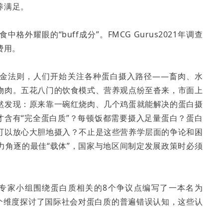
养满足。
耀眼的“buff成分”。FMCG Gurus2021年调查
费用。
黄金法则，人们开始关注各种蛋白摄入路径——畜肉、水
物肉。五花八门的饮食模式、营养观点纷至沓来，市面上
然发现：原来靠一碗红烧肉、几个鸡蛋就能解决的蛋白摄
才含有“完全蛋白质”？每顿饭都需要摄入足量蛋白？蛋白
可以放心大胆地摄入？不止是这些营养学层面的争论和困
力角逐的最佳“载体”，国家与地区间制定发展政策时必须
od）专家小组围绕蛋白质相关的8个争议点编写了一本名为
篇报告，从多个维度探讨了国际社会对蛋白质的普遍错误认知，这些认