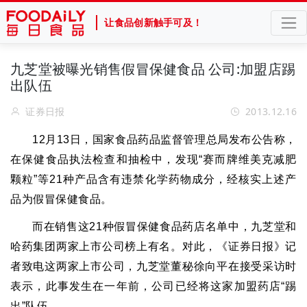
让食品创新触手可及！
九芝堂被曝光销售假冒保健食品 公司:加盟店踢
出队伍
证券日报
2013.12.16
12
月
13
日
，
国家食品药品监督管理总局发布公告称
，
在保健食品执法检查和抽检中
，
发现
“
赛而牌维美克减肥
颗粒
”
等
21
种产品含有违禁化学药物成分
，
经核实上述产
品为假冒保健食品。
而在销售这
21
种假冒保健食品药店名单中
，
九芝堂和
哈药集团两家上市公司榜上有名。对此
，
《证券日报》记
者致电这两家上市公司
，
九芝堂董秘徐向平在接受采访时
表示
，
此事发生在一年前
，
公司已经将这家加盟药店
“
踢
出
”
队伍。