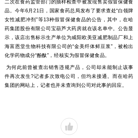
二次在食药监管部门的抽样检查中被发现售卖假冒保健食
品。今年
6
月
21
日
，
国家食药总局发布了要求查处
“
白领牌
女性减肥冲剂
”
等
13
种假冒保健食品的公告
，
其中
，
在哈
药集团股份有限公司宝葫芦大药房就在该名单中。公告显
示
，
该店出售标示生产单位为咸阳欧美亚减肥制品厂和上
海富恩堂生物科技有限公司的
“
金美纤体鲜豆浆
”
，
被检出
化学药物成分
“
酚酞
”
，
经核实为假冒保健食品。
为何此前曾被查出销售违规产品
，
公司却未能制止该事
件再次发生
?
记者多次致电公司
，
但均未接通。而在哈药
集团的网站上
，
记者也并未查询到公司对此事的回应。