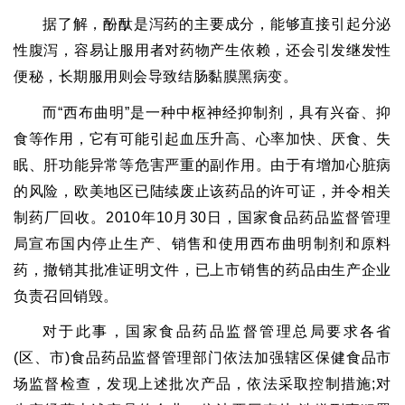
据了解
，
酚酞是泻药的主要成分
，
能够直接引起分泌
性腹泻
，
容易让服用者对药物产生依赖
，
还会引发继发性
便秘
，
长期服用则会导致结肠黏膜黑病变。
而
“
西布曲明
”
是一种中枢神经抑制剂
，
具有兴奋、抑
食等作用
，
它有可能引起血压升高、心率加快、厌食、失
眠、肝功能异常等危害严重的副作用。由于有增加心脏病
的风险
，
欧美地区已陆续废止该药品的许可证
，
并令相关
制药厂回收。
2010
年
10
月
30
日
，
国家食品药品监督管理
局宣布国内停止生产、销售和使用西布曲明制剂和原料
药
，
撤销其批准证明文件
，
已上市销售的药品由生产企业
负责召回销毁。
对于此事
，
国家食品药品监督管理总局要求各省
(
区、市
)
食品药品监督管理部门依法加强辖区保健食品市
场监督检查
，
发现上述批次产品
，
依法采取控制措施
;
对