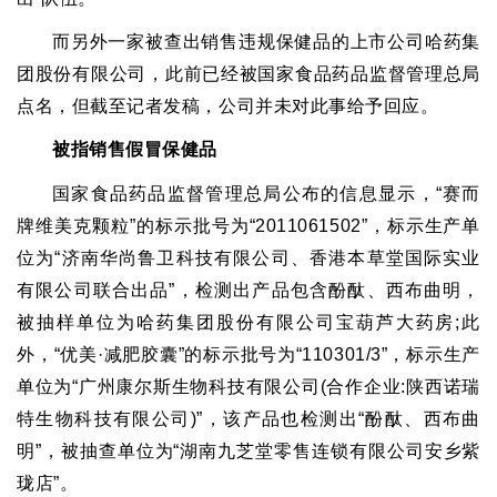
而另外一家被查出销售违规保健品的上市公司哈药集
团股份有限公司
，
此前已经被国家食品药品监督管理总局
点名
，
但截至记者发稿
，
公司并未对此事给予回应。
被指销售假冒保健品
国家食品药品监督管理总局公布的信息显示
，
“
赛而
牌维美克颗粒
”
的标示批号为
“2011061502”
，
标示生产单
位为
“
济南华尚鲁卫科技有限公司、香港本草堂国际实业
有限公司联合出品
”
，
检测出产品包含酚酞、西布曲明
，
被抽样单位为哈药集团股份有限公司宝葫芦大药房
;
此
外
，
“
优美
·
减肥胶囊
”
的标示批号为
“110301/3”
，
标示生产
单位为
“
广州康尔斯生物科技有限公司
(
合作企业
:
陕西诺瑞
特生物科技有限公司
)”
，
该产品也检测出
“
酚酞、西布曲
明
”
，
被抽查单位为
“
湖南九芝堂零售连锁有限公司安乡紫
珑店
”
。