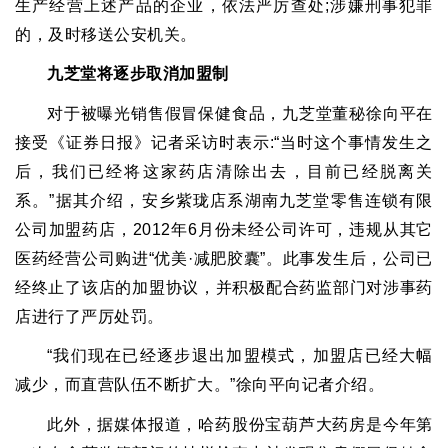
生产经营上述产品的企业
，
依法严厉查处
;
涉嫌刑事犯罪
的
，
及时移送公安机关。
九芝堂将逐步取消加盟制
对于被曝光销售假冒保健食品
，
九芝堂董秘徐向平在
接受《证券日报》记者采访时表示
:“
当时这个事情发生之
后
，
我们已经将这家药店清除出去
，
目前已经脱离关
系。
”
据其介绍
，
安乡紫珑店系湖南九芝堂零售连锁有限
公司加盟药店
，
2012
年
6
月份未经公司许可
，
违规从其它
医药经营公司购进
“
优美
·
减肥胶囊
”
。此事发生后
，
公司已
经终止了该店的加盟协议
，
并积极配合药监部门对涉事药
店进行了严厉处罚。
“
我们现在已经逐步退出加盟模式
，
加盟店已经大幅
减少
，
而直营队伍不断扩大。
”
徐向平向记者介绍。
此外
，
据媒体报道
，
哈药股份宝葫芦大药房是今年第