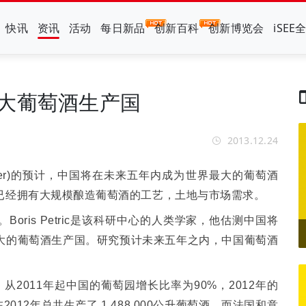
快讯
资讯
活动
每日新品
创新百科
创新博览会
iSEE
大葡萄酒生产国
2013.12.24
r)
的预计，中国将在未来五年内成为世界最大的葡萄酒
已经拥有大规模酿造葡萄酒的工艺，土地与市场需求。
。
Boris Petric
是该科研中心的人类学家，他估测中国将
大的葡萄酒生产国。研究预计未来五年之内，中国葡萄酒
，从
2011
年起中国的葡萄园增长比率为
90%
，
2012
年的
在
2012
年总共生产了
1,488,000
公升葡萄酒，而法国和意