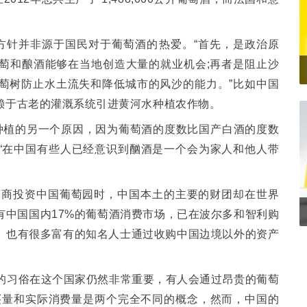
方针并非源于国民对于葡萄酒的热爱。
“
首先，是政治原
萄和酿酒能够在当地创造大量的就业机会
;
再者是阻止沙
萄树防止水土流失和降低城市的风沙的能力。
”
比如中国
赖于古老的灌溉系统引进黄河水种植农作物。
种植的另一个原因，因为葡萄酒的度数比国产白酒的度数
“
在中国有些人已经意识到酗酒是一个会为家人和他人带
酒商投资中国葡萄园时，中国本土的主要的财团却在世界
有中国国内
17%
的葡萄酒消费市场，已在波尔多和智利购
。也有很多富有的知名人士通过收购中国边境以外的资产
的习俗在这个国家仍然非常重要，有人会通过昂贵的葡萄
买量和实际消费量是两个完全不同的概念，然而，中国的