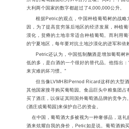
大利两个国家的数字都超过了
4,000,000
公升。
根据
Petric
的观点，中国种植葡萄树的战略
因，为了提高贫穷落后地区的经济发展，种植葡
漠化，贫瘠的土地非常适合种植葡萄。而利用葡
的宁夏地区，每年要对抗土地沙漠化的进军和依
Petric
还认为，中国抵制酗酒是增加葡萄树
低的多，是白酒的一个很好的替代品。他指出：
来灾难的坏习惯。
”
但当像
LVMH
和
Pernod Ricard
这样的大型
其他国家搜寻购买葡萄园。食品巨头中粮集团占
买了酒庄，以保证其同国外葡萄酒品牌的竞争力
(
酒庄或葡萄园
)
来保护自己的资金。
在中国，葡萄酒大多被视为一种奢侈品，送礼
酒来炫耀自我的身价，
Petic
如是说。葡萄酒购