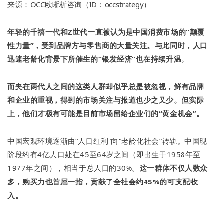
来源：
OCC欧晰析咨询（ID：
occstrategy）
年轻的千禧一代和Z世代一直被认为是
中国消费市场的“颠覆
性力量”
，受到品牌方与零售商的大量关注。与此同时，人口
迅速老龄化背景下所催生的
“银发经济”也在持续升温
。
而
夹在两代人之间的这类人群却似乎总是被忽视，鲜有品牌
和企业的重视
，得到的市场关注与报道也少之又少。但实际
上，
他们才极有可能是目前市场留给企业们的“黄金机会”。
中国宏观环境逐渐由“人口红利”向“老龄化社会”转轨。中国现
阶段约有4亿人口处在45至64岁之间（即出生于1958年至
1977年之间），相当于总人口的30%。
这一群体不仅人数众
多，购买力也首屈一指，贡献了全社会约45%的可支配收
入。