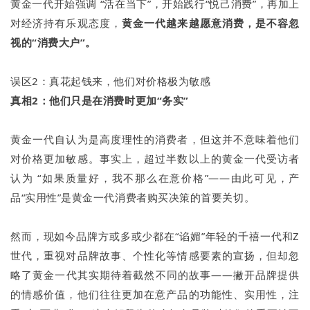
黄金一代开始强调 “活在当下”，开始践行“悦己消费”，再加上
对经济持有乐观态度，
黄金一代越来越愿意消费，是不容忽
视的“消费大户”
。
误区2：真花起钱来，他们对价格极为敏感
真相2：他们只是在
消费时更加“务实”
黄金一代自认为是高度理性的消费者，但这并不意味着他们
对价格更加敏感。事实上，超过半数以上的黄金一代受访者
认为 “如果质量好，我不那么在意价格”——由此可见，产
品“实用性”是黄金一代消费者购买决策的首要关切。
然而，现如今品牌方或多或少都在“谄媚”年轻的千禧一代和Z
世代，重视对品牌故事、个性化等情感要素的宣扬，但却忽
略了黄金一代其实期待着截然不同的故事——撇开品牌提供
的情感价值，他们往往更加在意产品的功能性、实用性，注