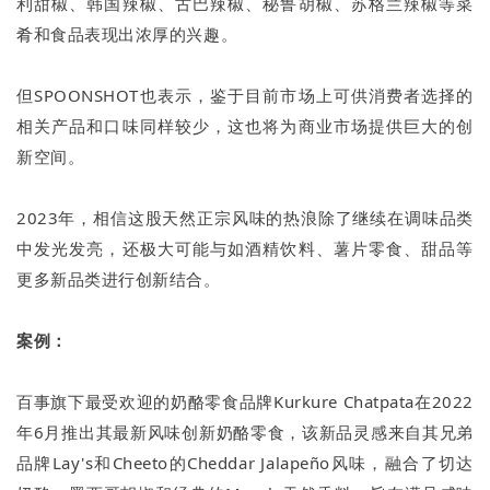
利甜椒、韩国辣椒、古巴辣椒、秘鲁胡椒、苏格兰辣椒等菜
肴和食品表现出浓厚的兴趣。
但SPOONSHOT也表示，鉴于目前市场上可供消费者选择的
相关产品和口味同样较少，这也将为商业市场提供巨大的创
新空间。
2023年，相信这股天然正宗风味的热浪除了继续在调味品类
中发光发亮，还极大可能与如酒精饮料、薯片零食、甜品等
更多新品类进行创新结合。
案例：
百事旗下最受欢迎的奶酪零食品牌Kurkure Chatpata在2022
年6月推出其最新风味创新奶酪零食，该新品灵感来自其兄弟
品牌Lay's和Cheeto的Cheddar Jalapeño风味，融合了切达