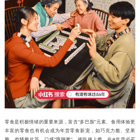
零食是积极情绪的重要来源，富含“多巴胺”元素、食用体验更
丰富的零食也有机会成为年货零食新宠，如巧克力脆、坚果
脆、肉脯脆片等，口感“嘎嘣脆”，越吃越上瘾，在#年货必买