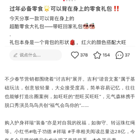
不少春节营销都围绕着“讨吉利”展开。吉利“谐音文案”属于基
础玩法，创意较轻量，大众接受度高，简单容易记忆，往往
也能够打造出圈案例，如旺旺的“想旺买旺旺”，元气森林携手
脱口秀演员鸟鸟共创“福气会鸟你的”……
购入护身祥瑞“装备”亦是对自我的祝福，如御守、转运珠红绳
等。小红书#电子功德 #祥瑞 #手串相关阅读总量达28亿，今
年多个品牌的赠品中也出现了串珠提手、木鱼等元素。