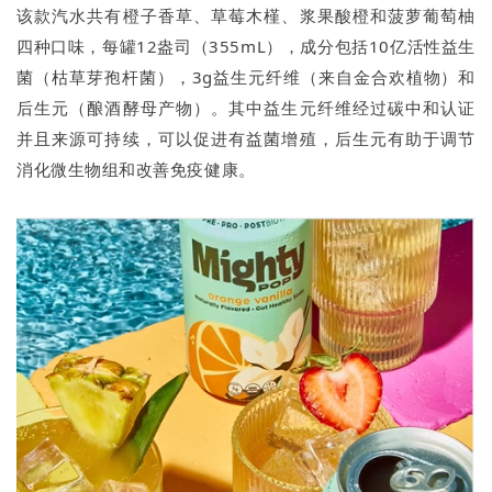
该款汽水共有橙子香草、草莓木槿、浆果酸橙和菠萝葡萄柚
四种口味，每罐12盎司（355mL），成分包括10亿活性益生
菌（枯草芽孢杆菌），3g益生元纤维（来自金合欢植物）和
后生元（酿酒酵母产物）。其中益生元纤维经过碳中和认证
并且来源可持续，可以促进有益菌增殖，后生元有助于调节
消化微生物组和改善免疫健康。