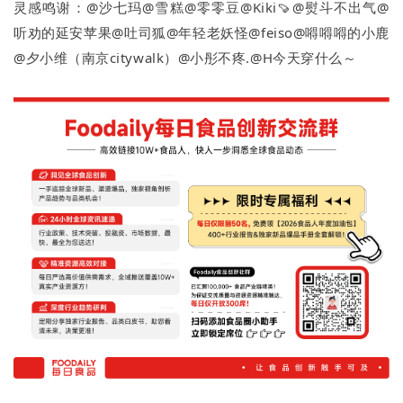
灵感鸣谢：@沙七玛@雪糕@零零豆@Kiki🍠@熨斗不出气@
听劝的延安苹果@吐司狐@年轻老妖怪@feiso@嘚嘚嘚的小鹿
@夕小维（南京citywalk）@小彤不疼.@H今天穿什么～