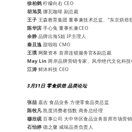
徐柏鹤
柠檬向右 CEO
胡旭昊
挪瓦咖啡 副总裁
王子
王森教育集团 董事兼技术总监、“东京烘焙
陈华滨
手心兔 董事长兼CEO
余静
品牌出海S姐 IP主理人
秦且逸
甜啦啦 CMO
王璞
网聚资本 首席连锁服务官&副总裁
May Lin
两岸品牌营销专家、风华绝代文化科技C
江涛
鲜沐科技 CEO
3月31日 零食烘焙 品类论坛
张喆
嘉吉 食品业务 方便零食品类总监
陈牧凡
凯度消费者指数 商务总经理
穆欣砚
百事公司 大中华区食品业务首席市场营
石怡婷
德之馨 咸味品类负责人