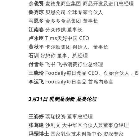
余俊贤
麦德龙商业集团 商品开发及进口总经理
鲁秀琼
贝恩公司 全球专家合伙人
马恩多
金多多食品集团 董事长
江南春
分众传媒 董事长
卢永臣
Tims天好中国 CEO
黄秋平
卡尔顿集团 创始人、董事长
石训
好想你 董事、总经理
付雪冬
飞书 飞书消费行业总经理
王晓玲
Foodaily每日食品 CEO、创始合伙人，
李运飞
Foodaily每日食品 首席内容官
3月31日 乳制品创新 品类论坛
王姿婷
璞瑞投资 董事总经理
张葛建
沙利文 大中华区合伙人兼董事总经理
冯罡博士
国家乳业技术创新中心 资深专家