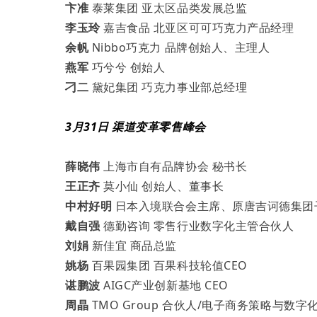
卞准
泰莱集团 亚太区品类发展总监
李玉玲
嘉吉食品 北亚区可可巧克力产品经理
余帆
Nibbo巧克力 品牌创始人、主理人
燕军
巧兮兮 创始人
刁二
黛妃集团 巧克力事业部总经理
3月31日 渠道变革零售峰会
薛晓伟
上海市自有品牌协会 秘书长
王正齐
莫小仙 创始人、董事长
中村好明
日本入境联合会主席、原唐吉诃德集团子
戴自强
德勤咨询 零售行业数字化主管合伙人
刘娟
新佳宜 商品总监
姚杨
百果园集团 百果科技轮值CEO
谌鹏波
AIGC产业创新基地 CEO
周晶
TMO Group 合伙人/电子商务策略与数字