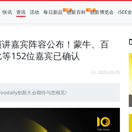
快讯
资讯
活动
每日新品
创新百科
创新博览会
iSEE
大会演讲嘉宾阵容公布！蒙牛、百
等152位嘉宾已确认
2025.03.05
oodaily创新大会期待与您相见!