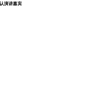
认演讲嘉宾
人