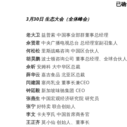
已确
3月30日 生态大会（全体峰会）
老大卫
益普索 中国事业部群董事总经理
佘贤君
中央广播电视总台 总经理室副召集人
何松松
里斯战略咨询 中国区合伙人
胡昊鹏
波士顿咨询公司 董事总经理、全球合伙
佘昕
安姆科 大中华区总裁
薛华云
嘉吉食品 北亚区总裁
闫建国
塞尚乳业 董事长兼CEO
钟廷毅
新加坡味驰集团 CEO
张燕生
中国宏观经济研究院 研究员
张宁
好特卖 联合创始人
李文
卡夫亨氏 中国首席商务官
王正齐
莫小仙 创始人、董事长