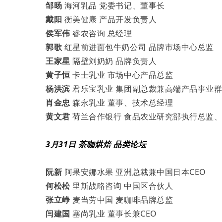
邹旸
海河乳品 党委书记、董事长
戴阳
衡美健康 产品开发负责人
侯军伟
睿农咨询 总经理
郭歌
红星前进面包牛奶公司 品牌市场中心总监
王家星
隔壁刘奶奶 品牌负责人
黄子恒
卡士乳业 市场中心产品总监
杨洪滨
君乐宝乳业 集团副总裁兼高端产品事业
肖金忠
森永乳业 董事、技术总经理
黄文君
荷兰合作银行 食品农业研究部执行总监
3月31日 茶咖烘焙 品类论坛
阮新
阿果安娜水果 亚洲总裁兼中国日本CEO
何松松
里斯战略咨询 中国区合伙人
张立峥
麦当劳中国 麦咖啡品牌总监
闫建国
塞尚乳业 董事长兼CEO