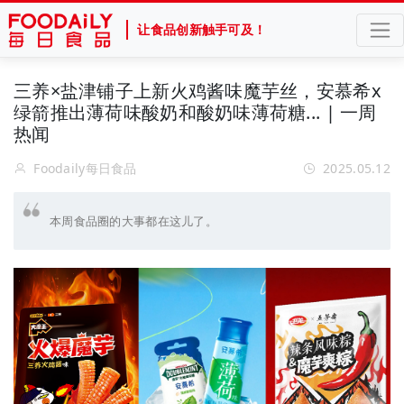
让食品创新触手可及！
三养×盐津铺子上新火鸡酱味魔芋丝，安慕希x
绿箭推出薄荷味酸奶和酸奶味薄荷糖... | 一周
热闻
Foodaily每日食品
2025.05.12
本周食品圈的大事都在这儿了。