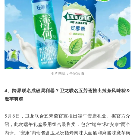
图片来源：全家官微
4、跨界联名成破局利器？卫龙联名五芳斋推出辣条风味粽＆
魔芋爽粽
5月6日，卫龙联合五芳斋官宣推出端午安康礼盒。据官方介
绍，此次端午礼盒采用组合装售卖，包含“端午”和“安康”两个
内盒。“安康”内盒包含卫龙吮指烤肉味大面筋和麻酱味魔芋爽