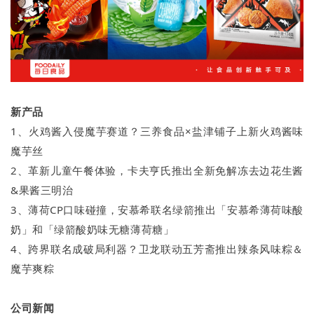
新产品
1、火鸡酱入侵魔芋赛道？三养食品×盐津铺子上新火鸡酱味
魔芋丝
2、革新儿童午餐体验，卡夫亨氏推出全新免解冻去边花生酱
&果酱三明治
3、薄荷CP口味碰撞，安慕希联名绿箭推出「安慕希薄荷味酸
奶」和「绿箭酸奶味无糖薄荷糖」
4、跨界联名成破局利器？卫龙联动五芳斋推出辣条风味粽＆
魔芋爽粽
公司新闻