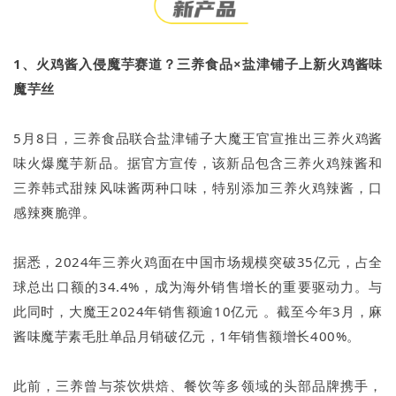
1、火鸡酱入侵魔芋赛道？三养食品×盐津铺子上新火鸡酱味
魔芋丝
5月8日，三养食品联合盐津铺子大魔王官宣推出三养火鸡酱
味火爆魔芋新品。据官方宣传，该新品包含三养火鸡辣酱和
三养韩式甜辣风味酱两种口味，特别添加三养火鸡辣酱，口
感辣爽脆弹。
据悉，2024年三养火鸡面在中国市场规模突破35亿元，占全
球总出口额的34.4%，成为海外销售增长的重要驱动力。与
此同时，大魔王2024年销售额逾10亿元 。截至今年3月，麻
酱味魔芋素毛肚单品月销破亿元，1年销售额增长400%。
此前，三养曾与茶饮烘焙、餐饮等多领域的头部品牌携手，