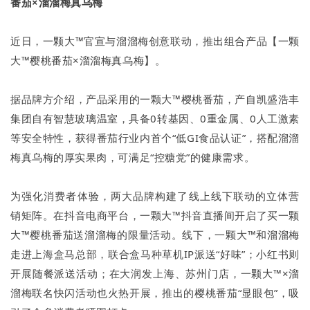
番茄×溜溜梅真乌梅
近日，一颗大™官宣与溜溜梅创意联动，推出组合产品【一颗
大™樱桃番茄×溜溜梅真乌梅】。
据品牌方介绍，产品采用的一颗大™樱桃番茄，产自凯盛浩丰
集团自有智慧玻璃温室，具备0转基因、0重金属、0人工激素
等安全特性，获得番茄行业内首个“低GI食品认证”，搭配溜溜
梅真乌梅的厚实果肉，可满足“控糖党”的健康需求。
为强化消费者体验，两大品牌构建了线上线下联动的立体营
销矩阵。在抖音电商平台，一颗大™抖音直播间开启了买一颗
大™樱桃番茄送溜溜梅的限量活动。线下，一颗大™和溜溜梅
走进上海盒马总部，联合盒马种草机IP派送“好味”；小红书则
开展随餐派送活动；在大润发上海、苏州门店，一颗大™×溜
溜梅联名快闪活动也火热开展，推出的樱桃番茄“显眼包”，吸