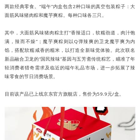
两款经典零食。“端午”内盒包含2种口味的真空包装粽子：大
面筋风味猪肉粽和魔芋爽粽。每种口味各三只。
其中，大面筋风味猪肉粽主打“香辣适口，软糯劲道，肉汁饱
满，辣而不燥”；魔芋爽粽则以Q弹辣爽的卫龙魔芋爽为内
馅，搭配软糯咸香的糯米，以打造全新味觉体验。此次联名
新品融合卫龙的“国民辣味”基因与五芳斋传统粽艺，瞄准了年
轻消费者猎奇需求及临近的端午礼品市场，进一步拓展了辣
味零食的节日消费场景。
目前该产品已上线京东官方旗舰店，售价为59.9元/盒。