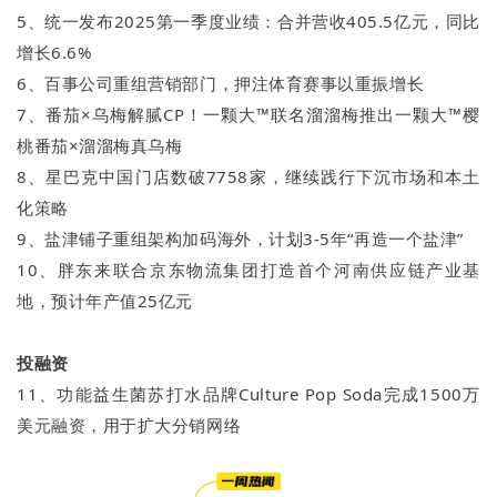
5、统一发布2025第一季度业绩：合并营收405.5亿元，同比
增长6.6%
6、百事公司重组营销部门，押注体育赛事以重振增长
7、番茄×乌梅解腻CP！一颗大™联名溜溜梅推出一颗大™樱
桃番茄×溜溜梅真乌梅
8、星巴克中国门店数破7758家，继续践行下沉市场和本土
化策略
9、盐津铺子重组架构加码海外，计划3-5年“再造一个盐津”
10、胖东来联合京东物流集团打造首个河南供应链产业基
地，预计年产值25亿元
投融资
11、功能益生菌苏打水品牌Culture Pop Soda完成1500万
美元融资，用于扩大分销网络