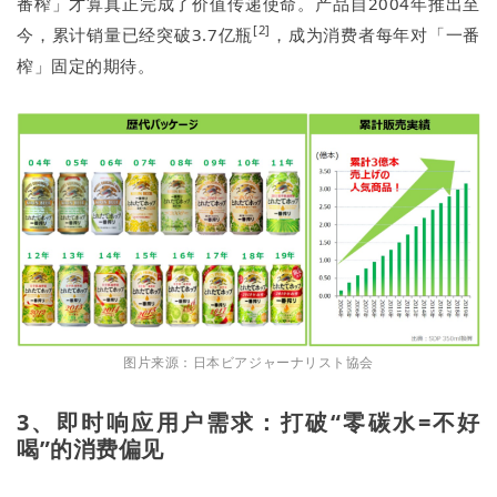
番榨」才算真正完成了价值传递使命。产品自2004年推出至
[2]
今，累计销量已经突破3.7亿瓶
，成为消费者每年对「一番
榨」固定的期待。
图片来源：日本ビアジャーナリスト協会
3、即时响应用户需求：打破“零碳水=不好
喝”的消费偏见