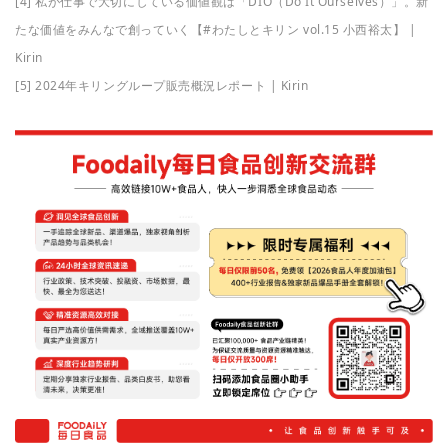
[4] 私が仕事で大切にしている価値観は「DIO（Do It Ourselves）」。新
たな価値をみんなで創っていく【#わたしとキリン vol.15 小西裕太】 |
Kirin
[5] 2024年キリングループ販売概況レポート | Kirin