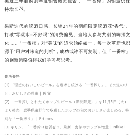
据近三年麒麟的年度销售概览报告，「一番榨」的销量仍保
[5]
持增长
。
果断迭代的啤酒口感、长销21年的期间限定啤酒花“香气”、
打破“零碳水=不好喝”的消费偏见、当地人参与共创的啤酒文
化......「一番榨」对“美味”的追求始终如一，每一次革新也都
源于“用户对味道的判断”，成功或许不可复制，但「一番榨」
的创新策略值得我们学习与思考。
参考资料
[1] 「理想のおいしいビール」を追求し続ける『一番搾り』。その道のり
と、おいしさの理由 | Kirin
[2] 「一番搾り とれたてホップ生ビール（期間限定）」を11月5日（火）
より発売 岩手県遠野市で収穫したホップの旬のおいしさが楽しめる、特
別な「一番搾り」 | Prtimes
[3] キリン、「一番搾り糖質ゼロ」刷新 麦芽やホップを増量 | Nikkei