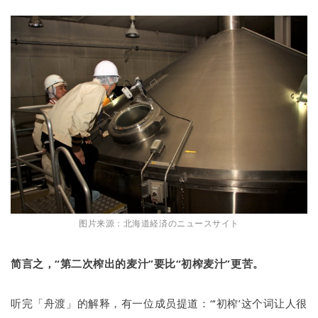
图片来源：北海道経済のニュースサイト
简言之，“第二次榨出的麦汁”要比“初榨麦汁”更苦。
听完「舟渡」的解释，有一位成员提道：“‘初榨’这个词让人很