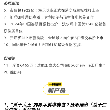
公司新闻
6、市值超1922亿！海天味业正式在港交所主板挂牌上市
7、加码咖啡用奶赛道，伊利臻浓与瑞幸咖啡跨界合作
8、2024年中国连锁百强榜出炉！沃尔玛中国凭1588亿销售
额位居首位
9、开启双重上市新阶段，全球最大肉企JBS在纽交易所上市
10、同比增长246%！天猫618“超级食物”热卖
投融资
11、斥资6465万！达能加拿大公司在Boucherville工厂生产
PET酸奶杯
1、“瓜子大王”跨界冰淇淋赛道？洽洽推出「瓜子仁
冰淇淋」系列新品