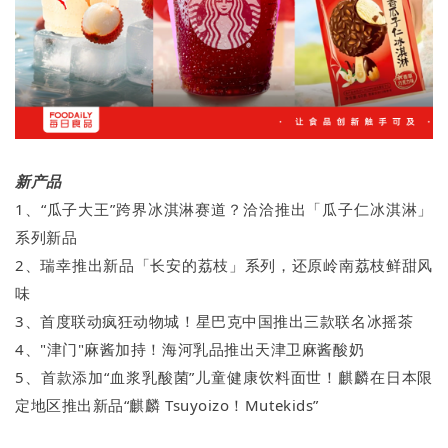
新产品
1、“瓜子大王”跨界冰淇淋赛道？洽洽推出「瓜子仁冰淇淋」
系列新品
2、瑞幸推出新品「长安的荔枝」系列，还原岭南荔枝鲜甜风
味
3、首度联动疯狂动物城！星巴克中国推出三款联名冰摇茶
4、"津门"麻酱加持！海河乳品推出天津卫麻酱酸奶
5、首款添加“血浆乳酸菌”儿童健康饮料面世！麒麟在日本限
定地区推出新品“麒麟 Tsuyoizo！Mutekids”