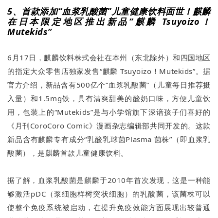
5、首款添加“血浆乳酸菌”儿童健康饮料面世！麒麟
在日本限定地区推出新品“麒麟 Tsuyoizo！
Mutekids”
6月17日，麒麟饮料株式会社在本州（东北除外）和四国地区
的指定大众零售店独家发售“麒麟 Tsuyoizo！Mutekids”。据
官方介绍，新品含有500亿个“血浆乳酸菌”（儿童每日推荐摄
入量）和1.5mg铁，具有清爽甜美的酸奶口味，方便儿童饮
用，包装上的“Mutekids”是与小学馆旗下深谙孩子们喜好的
《月刊CoroCoro Comic》漫画杂志编辑部共同开发的。这款
新品含有麒麟专有成分“乳酸乳球菌Plasma 菌株”（即血浆乳
酸菌），是麒麟首款儿童健康饮料。
据了解，血浆乳酸菌是麒麟于2010年首次发现，这是一种能
够激活pDC（浆细胞样树突状细胞）的乳酸菌，该菌株可以
使整个免疫系统被启动，在提升免疫效能方面展现出较普通