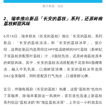
图片来源：洽洽
2、瑞幸推出新品「长安的荔枝」系列，还原岭南
荔枝鲜甜风味
6月16日，瑞幸联名《长安的荔枝》推出「长安的荔枝」系列
新品：「长安的荔枝冻冻」和「长安的荔枝冰萃」。据介
绍，这两款新品均选用经过HPP低温锁鲜的NFC荔枝（新鲜妃
子笑荔枝拼配黑叶荔枝）汁，0脂轻负担，还原岭南荔枝原本
的鲜甜风味。其中，长安的荔枝冻冻搭配栀子花茶和0脂椰青
冻，融入牛乳乳底，口感鲜甜清爽；长安的荔枝冰萃选用
IIAC金奖咖啡，同时搭配苏打气泡水，口感香醇沁爽。
近日，伴随电视剧《长安的荔枝》热播，这股“荔枝热”也吹向
了茶咖界。除瑞幸紧跟这一风潮外，茶百道也迅速上新荔枝
系列饮品“荔枝冰奶”和“海盐荔枝冰茶”，上市仅一小时就卖出