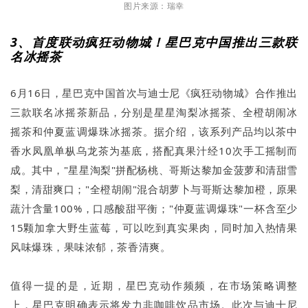
图片来源：瑞幸
3、首度联动疯狂动物城！星巴克中国推出三款联
名冰摇茶
6月16日，星巴克中国首次与迪士尼《疯狂动物城》合作推出
三款联名冰摇茶新品，分别是星星淘梨冰摇茶、全橙胡闹冰
摇茶和仲夏蓝调爆珠冰摇茶。据介绍，该系列产品均以茶中
香水凤凰单枞乌龙茶为基底，搭配真果汁经10次手工摇制而
成。其中，"星星淘梨"拼配杨桃、哥斯达黎加金菠萝和清甜雪
梨，清甜爽口；"全橙胡闹"混合胡萝卜与哥斯达黎加橙，原果
蔬汁含量100%，口感酸甜平衡；"仲夏蓝调爆珠"一杯含至少
15颗加拿大野生蓝莓，可以吃到真实果肉，同时加入热情果
风味爆珠，果味浓郁，茶香清爽。
值得一提的是，近期，星巴克动作频频，在市场策略调整
上，星巴克明确表示将发力非咖啡饮品市场。此次与迪士尼