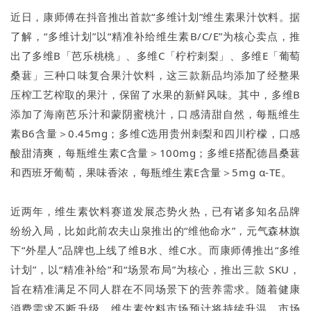
近日，康师傅在抖音推出首款“多维计划”维生素果汁饮料。据
了解，“多维计划”以“精准补给维生素B/C/E”为核心卖点，推
出了多维B「芭乐桃桃」、多维C「柠柠刺梨」、多维E「葡萄
桑葚」三种口味复合果汁饮料，这三款新品均添加了经整果
压榨工艺榨取的果汁，保留了水果的新鲜风味。其中，多维B
添加了海南芭乐汁和蒙阴蜜桃汁，口感清甜自然，每瓶维生
素B6含量＞0.45mg；多维C选用贵州刺梨和四川柠檬，口感
酸甜清爽，每瓶维生素C含量＞100mg；多维E搭配德昌桑葚
和西班牙葡萄，果味香浓，每瓶维生素E含量＞5mg α-TE。
近两年，维生素饮料赛道发展态势火热，已有诸多知名品牌
纷纷入局，比如此前农夫山泉推出的“维他命水”，元气森林旗
下“外星人”品牌也上线了维B水、维C水。而康师傅推出“多维
计划”，以“精准补给”和“场景布局”为核心，推出三款 SKU，
旨在精准满足不同人群在不同场景下的营养需求。随着健康
消费需求不断升级，维生素饮料市场预计将持续升温，市场