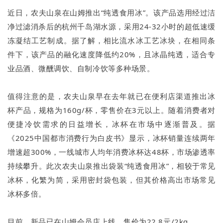
近日，农夫山泉在山姆推出“纯透食用冰”。该产品选用经过洁
净过滤消杀后的杭州千岛湖水源，采用24-32小时的超低速缓
冻凝结工艺制成。据了解，相比流水冰工艺冰块，在相同条
件下，该产品的融化速度降低约20%，且冰晶纯透，适合专
业品酒、微醺调饮、自制冷饮等多种场景。
值得注意的是，农夫山泉早在去年就已在便利店渠道推出冰
杯产品，规格为160g/杯，零售价在3元以上。随着消费者对
便捷冷饮需求的日益增长，冰杯在市场中逐渐普及。据
《2025中国都市消费行为白皮书》显示，冰杯销量连续两年
增速超300%，一线城市人均年消费冰杯达48杯，市场渗透率
持续攀升。此次农夫山泉推出袋装“纯透食用冰”，相较于常见
冰杯，化繁为简，采用密封袋包装，但其价格高出市场常见
冰杯多倍。
目前，新品已在山姆会员店上线，售价为22.8元/2kg。