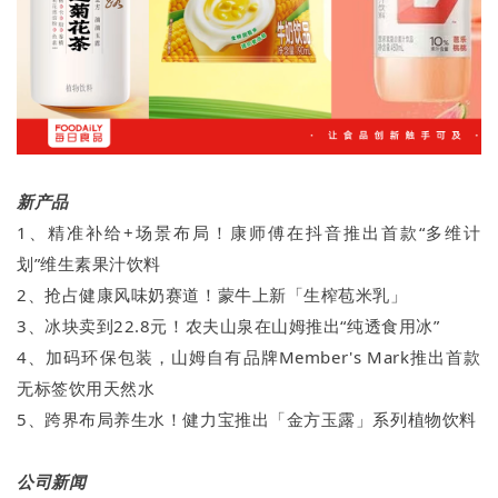
新产品
1、精准补给+场景布局！康师傅在抖音推出首款“多维计
划”维生素果汁饮料
2、抢占健康风味奶赛道！蒙牛上新「生榨苞米乳」
3、冰块卖到22.8元！农夫山泉在山姆推出“纯透食用冰”
4、加码环保包装，山姆自有品牌Member's Mark推出首款
无标签饮用天然水
5、跨界布局养生水！健力宝推出「金方玉露」系列植物饮料
公司新闻