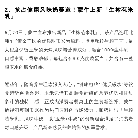
2、抢占健康风味奶赛道！蒙牛上新「生榨苞米
乳」
6月20日，蒙牛宣布推出新品「生榨苞米乳」。该产品选用北
纬41°黄金产区的优质甜玉米为原料，运用整粒生榨工艺，最
大程度保留玉米的天然风味与营养成分，融合100%生牛乳，
口感丰富，香醇浓郁，每包含有3.0克优质蛋白，并含有一整
根玉米的膳食纤维。
近些年，随着养生理念深入人心，"健康粗粮""优质碳水"等饮
食趋势逐渐兴起。玉米凭借其高膳食纤维的营养优势和甘甜
多汁的独特口感，正成为消费者餐桌上的主食新选择。蒙牛
敏锐洞察到玉米作为热门原料的市场潜力，顺势推出「生榨
苞米乳」风味牛奶，以"玉米+牛奶"的创新组合满足了消费者
对口感升级、产品新奇感及营养均衡的多重需求。