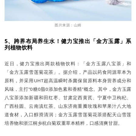
图片来源：山姆
5、跨界布局养生水！健力宝推出「金方玉露」系
列植物饮料
近日，健力宝推出两款植物饮料：「金方玉露八宝茶」和
「金方玉露雪莲菊花茶」。据介绍，产品以药食同源草本为
原料，并采用UHT超高温瞬时杀菌保留原料本身营养成分和
风味，主打“0糖0脂0添加色素和香精”概念。其中，金方玉露
八宝茶添加新疆和田红枣、甘肃定西黄芪、宁夏中卫枸杞、
广西桂圆、云南滇红茶、山东济南重瓣玫瑰和苹果汁八大地
道食材，入口醇滑清润；金方玉露雪莲菊花茶搭配天山雪莲
培养物和浙江桐乡杭白菊双重草本精粹，口感清爽甘甜。