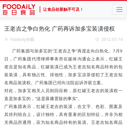
让食品创新触手可及！
王老吉之争白热化 广药再诉加多宝装潢侵权
foodaily转载
2012.07.16
广药集团与加多宝的“王老吉之争”再度走向白热化。7月9
日，广药集团代理律师事务所在媒体沟通会上表示，红罐王
老吉是知名商品，红罐装潢已成为王老吉知名商品特有的包
装装潢，具有独占性、排他性，加多宝凉茶侵犯了王老吉知
名商品装潢权。广药集团已经向法院起诉并获立案。
对此，加多宝相关人员则回应称，原红罐王老吉的装潢权一
直是加多宝的，“这是毋庸置疑的事实”。
广药集团表示，红罐王老吉的装潢，在文字、色彩、图案及
其排列组合上，设计独特，具有显著的区别特征，并非为相
关商品所通用，应为知名商品特有的装潢。王老吉知名商品