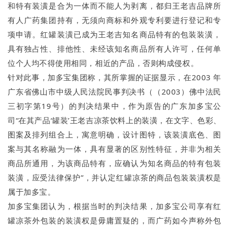
和特有装潢是合为一体而不能人为剥离，都归王老吉品牌所
有人广药集团持有，无须向商标和外观专利要进行登记和专
项申请。红罐装潢已成为王老吉知名商品特有的包装装潢，
具有独占性、排他性、未经该知名商品所有人许可，任何单
位个人均不得使用相同，相近的产品，否则构成侵权。
针对此事，加多宝集团称，其所掌握的证据显示，在2003 年
广东省佛山市中级人民法院民事判决书（（2003）佛中法民
三初字第19号）的判决结果中，作为原告的广东加多宝公
司“在其产品‘罐装’王老吉凉茶饮料上的装潢，在文字、色彩、
图案及排列组合上，寓意明确，设计图特，该装潢底色、图
案与其名称融为一体，具有显著的区别性特征，并非为相关
商品所通用，为该商品特有，应确认为知名商品的特有包装
装潢，应受法律保护”，并认定红罐凉茶的商品包装装潢权是
属于加多宝。
加多宝集团认为，根据当时的判决结果，加多宝公司享有红
罐凉茶外包装的装潢权是毋庸置疑的，而广药如今声称外包