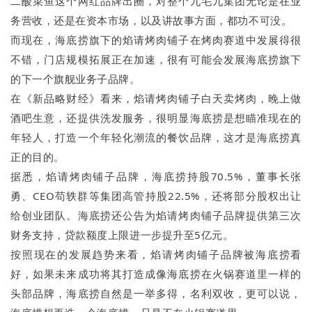
二酸菜鱼这个网红品牌出圈，对整个九毛九集团无论是在业
务营收，还是在资本市场，以及讲故事方面，都功不可没。
而现在，海底捞旗下的焰请烤肉铺子在烤肉赛道中发展得很
不错，门店规模拓展正在加速，很有可能会发展海底捞旗下
的下一个旗舰业务子品牌。
在《新品略财经》看来，焰请烤肉铺子白天卖烤肉，晚上做
酒吧生意，还提供洗发服务，很明显海底捞是想瞄准现在的
年轻人，打造一个年轻化潮流的餐饮品牌，这才是海底捞真
正的目的。
据悉，焰请烤肉铺子品牌，海底捞持股70.5%，董事长张
勇、CEO苟轶群等集团高管持股22.5%，还将部分股权出让
给创业团队。海底捞还公告为焰请烤肉铺子品牌提供第三次
财务支持，贷款额度上限进一步提升至5亿元。
按照现在的发展趋势来看，焰请烤肉铺子品牌被海底捞看
好，如果未来成功将其打造成像海底捞在火锅赛道里一样的
头部品牌，海底捞自然是一举多得，名利双收，更可以说，