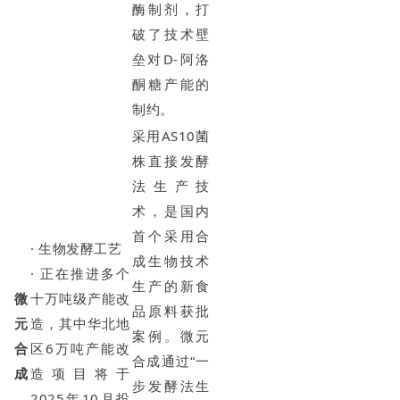
酶制剂，打
破了技术壁
垒对D-阿洛
酮糖产能的
制约。
采用AS10菌
株直接发酵
法生产技
术，是国内
首个采用合
· 生物发酵工艺
成生物技术
· 正在推进多个
生产的新食
微
十万吨级产能改
品原料获批
元
造，其中华北地
案例。微元
合
区6万吨产能改
合成通过“一
成
造项目将于
步发酵法生
2025年10月投