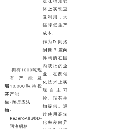
定在特定载
体上实现重
复利用，大
幅降低生产
成本。
作为D-阿洛
酮糖-3-差向
异构酶在国
内获批的企
·拥有1000吨现
业，在酶催
有产能及
化技术上实
瑞
10,000吨待投
现自主可
芬
产能
控。瑞芬生
生
· 酶反应法
物提供。通
物
·
过使用高转
ReZeroAllu®D-
化率差向异
阿洛酮糖