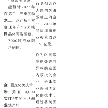
· 泰国项目新产
百龙创园作
能预计2025年
为国内阿洛
百
第二、三季度动
酮糖主流企
龙
工，达产后可实
业，2024年
创
现年产1.2万吨
健康甜味剂
园
晶体阿洛酮糖、
业务营收达
7000吨液体阿
1.56亿元。
洛酮糖。
作为D-阿洛
酮糖-3-差向
异构酶在国
内获批的企
业，金禾实
金
· 固定化酶技术
业采用固定
禾
· 拥有10,000
化酶技术，
实
吨/年的阿洛酮
通过将酶固
业
糖产能