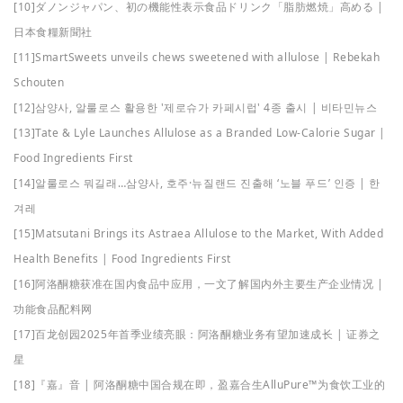
[10]ダノンジャパン、初の機能性表示食品ドリンク「脂肪燃焼」高める |
日本食糧新聞社
[11]SmartSweets unveils chews sweetened with allulose | Rebekah
Schouten
[12]삼양사, 알룰로스 활용한 '제로슈가 카페시럽' 4종 출시 | 비타민뉴스
[13]Tate & Lyle Launches Allulose as a Branded Low-Calorie Sugar |
Food Ingredients First
[14]알룰로스 뭐길래…삼양사, 호주·뉴질랜드 진출해 ‘노블 푸드’ 인증 | 한
겨레
[15]Matsutani Brings its Astraea Allulose to the Market, With Added
Health Benefits | Food Ingredients First
[16]阿洛酮糖获准在国内食品中应用，一文了解国内外主要生产企业情况 |
功能食品配料网
[17]百龙创园2025年首季业绩亮眼：阿洛酮糖业务有望加速成长 | 证券之
星
[18]『嘉』音 | 阿洛酮糖中国合规在即，盈嘉合生AlluPure™为食饮工业的