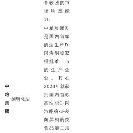
备较强的市
场响应能
力。
中粮集团则
是国内首家
酶法生产D-
阿洛酮糖获
得批准上市
的生产企
业。其在
中
2023年就获
粮
批国内首款
·酶转化法
集
高性能D-阿
团
洛酮糖-3-差
向异构酶类
食品加工用