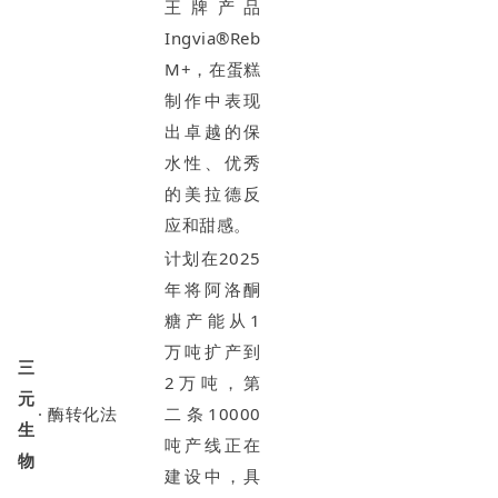
王牌产品
Ingvia®Reb
M+，在蛋糕
制作中表现
出卓越的保
水性、优秀
的美拉德反
应和甜感。
计划在2025
年将阿洛酮
糖产能从1
万吨扩产到
三
2万吨，第
元
· 酶转化法
二条10000
生
吨产线正在
物
建设中，具