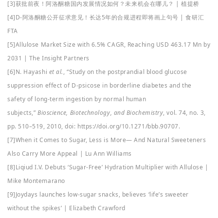
[3]获批前夜！阿洛酮糖国内发展情况如何？未来机会在哪儿？ | 植提桥
[4]D-阿洛酮糖公开征求意见！长达5年的合规进程即将画上句号 | 食研汇
FTA
[5]Allulose Market Size with 6.5% CAGR, Reaching USD 463.17 Mn by
2031 | The Insight Partners
[6]N. Hayashi
et al.
, “Study on the postprandial blood glucose
suppression effect of D-psicose in borderline diabetes and the
safety of long-term ingestion by normal human
subjects,”
Bioscience,
Biotechnology
, and Biochemistry
, vol. 74, no. 3,
pp. 510–519, 2010, doi: https://doi.org/10.1271/bbb.90707.
[7]When it Comes to Sugar, Less is More— And Natural Sweeteners
Also Carry More Appeal | Lu Ann Williams
[8]Liqiud I.V. Debuts ‘Sugar-Free’ Hydration Multiplier with Allulose |
Mike Montemarano
[9]Joydays launches low-sugar snacks, believes ‘life’s sweeter
without the spikes’ | Elizabeth Crawford