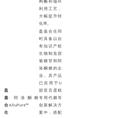
构酶和循环
利用工艺，
大幅提升转
化率。
盈嘉合生同
时具备以自
有知识产权
生物制造甜
菊糖苷和阿
洛酮糖的企
业。其产品
已应用于U
盈
甜宣言蛋糕
嘉
· 阿洛酮糖
专用代糖等
合
AlluPure™
创新解决方
生
案中，搭配