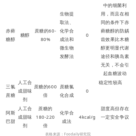
中的细菌利
生物提
用，而且在相
取法、
同的条件下赤
赤藓
蔗糖的60-
化学合
藓糖醇的防龋
糖醇
0
糖醇
80%
成法和
齿效果比木糖
微生物
醇更明显代谢
发酵法
途径和胰岛素
无关，不会引
起血糖波动
人工合
稳定性较高
三氯
蔗糖的600
蔗糖氯
成甜味
0
蔗糖
倍
化合成
剂
人工合
蔗糖的
甜度高但存在
阿斯
化学合
成甜味
180-220
4kcal/g
一定安全争议
巴甜
成法
剂
倍
表格来源：Foodaily研究院