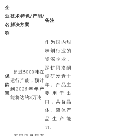
企
业
技术特色/产能/
备注
名
解决方案
称
作为国内甜
味剂行业的
资深企业，
深耕阿洛酮
· 超过5000吨在
保
糖研发近十
运行产能，预计
龄
年。产品主
到2026年年产
宝
要用于出
能将达约3万吨
口，具备晶
体、液体产
品生产能
力。