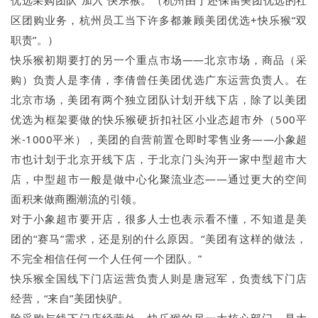
优选采购团队“加入”快乐猴。（杭州由于还保留美团优选的社
区团购业务，杭州员工当下许多都兼顾美团优选+快乐猴“双
职责”。）
快乐猴初期要打的另一个重点市场——北京市场，商品（采
购）负责人是李倩，李倩曾任美团优选广东运营负责人。在
北京市场，美团有两个独立团队计划开线下店，除了以美团
优选为框架要做的快乐猴硬折扣社区小业态超市外（500平
米-1000平米），美团的自营前置仓即时零售业务——小象超
市也计划于北京开线下店，于北京门头沟开一家中型超市大
店，中型超市一般是做中心化聚流业态——通过更大的空间
面积来做商圈潮流的引领。
对于小象超市要开店，很多人士也表示看不懂，不知道是美
团的“赛马”需求，还是别的什么原因。“美团有这样的做法，
不完全相信任何一个人任何一个团队。”
快乐猴全国线下门店运营负责人则是唐冠军，负责线下门店
经营，“来自”美团快驴。