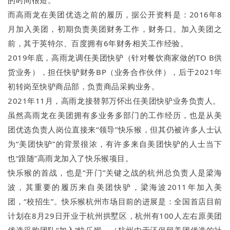
的时间很短。
而高雨龙在美团优选之前的履历，据公开资料是：2016年8
月加入美团，初期负责美团财务工作，财务口。加入美团之
前，其于英特尔、百度拥有6年财务相关工作经验。
2019年底，高雨龙调任美团快驴（针对餐饮商家做的TO B供
货业务），担任快驴财务BP（业务合作伙伴），后于2021年
初转岗至快驴商品部，负责商品采购业务。
2021年11月，高雨龙接替郭万怀出任美团快驴业务负责人。
虽然高雨龙在美团拥有多业务多部门的工作经历，也是从美
团优选负责人岗位直接来“领导”快乐猴，但其仍被许多人士认
为“美团快驴”的背景很浓，有许多来自美团快驴的人士当下
也“跟随”高雨龙加入了快乐猴项目。
快乐猴的首战，也是“开门”关键之战的杭州总负责人是梁海
波，其重要的履历来自美团快驴，梁海波2011年加入美
团，“校招生”。快乐猴杭州市场目前的进展是：全国首店目前
计划在8月29日开业于杭州拱墅区，杭州有100人左右原美团