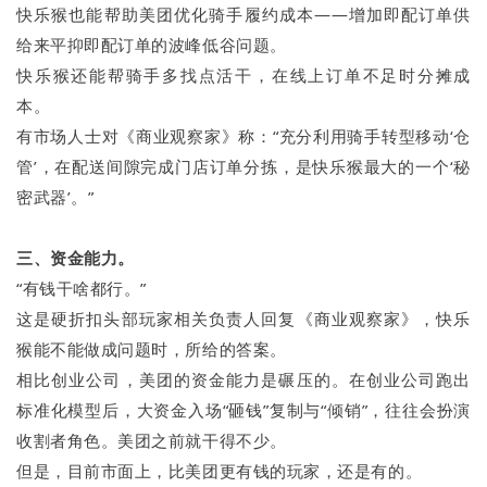
快乐猴也能帮助美团优化骑手履约成本——增加即配订单供
给来平抑即配订单的波峰低谷问题。
快乐猴还能帮骑手多找点活干，在线上订单不足时分摊成
本。
有市场人士对《商业观察家》称：“充分利用骑手转型移动‘仓
管’，在配送间隙完成门店订单分拣，是快乐猴最大的一个‘秘
密武器’。”
三、资金能力。
“有钱干啥都行。”
这是硬折扣头部玩家相关负责人回复《商业观察家》，快乐
猴能不能做成问题时，所给的答案。
相比创业公司，美团的资金能力是碾压的。在创业公司跑出
标准化模型后，大资金入场“砸钱”复制与“倾销”，往往会扮演
收割者角色。美团之前就干得不少。
但是，目前市面上，比美团更有钱的玩家，还是有的。