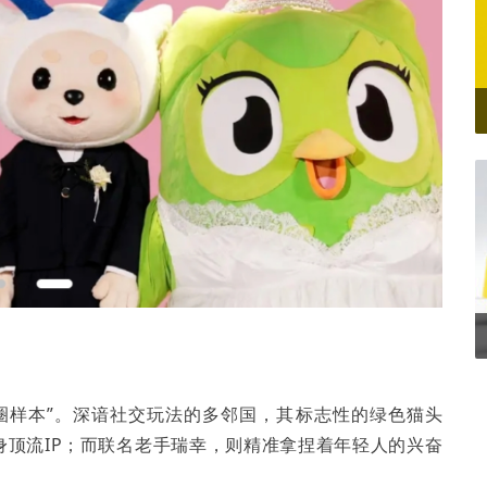
圈样本”。深谙社交玩法的多邻国，其标志性的绿色猫头
身顶流IP；而联名老手瑞幸，则精准拿捏着年轻人的兴奋