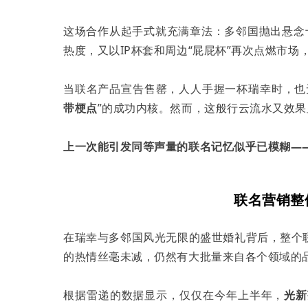
这场合作从起手式就充满章法：多邻国抛出悬念十
热度，又以IP杯套和周边“屁屁杯”再次点燃市
当联名产品宣告售罄，人人手握一杯瑞幸时，也
带梗点
”的成功内核。然而，这般行云流水又效
上一次能引发同等声量的联名记忆似乎已模糊——
联名营销整
在瑞幸与多邻国风光无限的盛世婚礼背后，整个
的热情丝毫未减，仍然有大批量来自各个领域的
根据雷递的数据显示，仅仅在今年上半年，
光
新