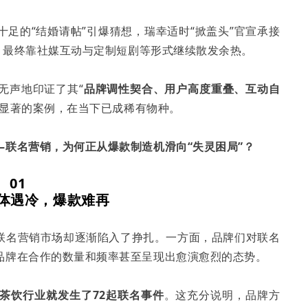
足的“结婚请帖”引爆猜想，瑞幸适时“掀盖头”官宣承接
场，最终靠社媒互动与定制短剧等形式继续散发余热。
无声地印证了其“
品牌调性契合、用户高度重叠、互动自
果显著的案例，在当下已成稀有物种。
联名营销，为何正从爆款制造机滑向“失灵困局”？
01
体遇冷，爆款难再
联名营销市场却逐渐陷入了挣扎。一方面，品牌们对联名
品牌在合作的数量和频率甚至呈现出愈演愈烈的态势。
茶饮行业就发生了72起联名事件
。这充分说明，品牌方