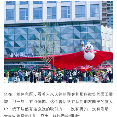
坐在一楼休息区，看着人来人往的顾客和那座微笑的雪王雕
塑，那一刻，有点恍惚。这个曾活跃在我们朋友圈里的雪人
IP，线下居然有这么强的吸引力——没有折扣、没有活动，
大家依然愿意排队，只为一杯熟悉的“甜蜜”。