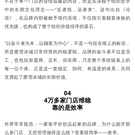
不在于单一门店的业绩或爆款内容，而是其深植于组织哲学
中的长期文化理念——“近者悦，远者来”。这句出自《论
语》，在品牌内部被赋予现代语境，不仅指引着顾客体验的
优先级，也构成了整个组织价值排序的基石。
“以奋斗者为本，以顾客为中心”，不是一句挂在墙上的标语，
而是蜜雪冰城日常经营的内核逻辑。品牌的奋斗者不仅是员
工，也包括加盟商、店长、供应商，乃至整个系统链条上的
每一位个体。正是这一套稳定、协同、有温度的体系，共同
支撑起了蜜雪冰城的长期价值。
04
4万多家门店维稳
靠的是效率
外界常常疑惑：一家靠平价饮品起家的品牌，为什么能开那
么多门店、又把管理做得这么稳？答案很简单——效率。