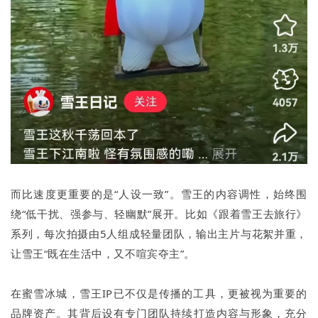
而比速度更重要的是“人设一致”。雪王的内容调性，始终围
绕“低干扰、强参与、轻幽默”展开。比如《跟着雪王去旅行》
系列，每次拍摄由5人组成轻量团队，输出主片与花絮并重，
让雪王“既在生活中，又不喧宾夺主”。
在蜜雪冰城，雪王IP已不仅是传播的工具，更被视为重要的
品牌资产。其背后设有专门团队持续打造内容与形象，充分