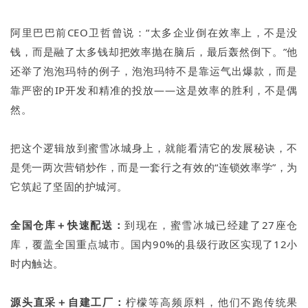
阿里巴巴前CEO卫哲曾说：“太多企业倒在效率上，不是没
钱，而是融了太多钱却把效率抛在脑后，最后轰然倒下。”他
还举了泡泡玛特的例子，泡泡玛特不是靠运气出爆款，而是
靠严密的IP开发和精准的投放——这是效率的胜利，不是偶
然。
把这个逻辑放到蜜雪冰城身上，就能看清它的发展秘诀，不
是凭一两次营销炒作，而是一套行之有效的“连锁效率学”，为
它筑起了坚固的护城河。
全国仓库＋快速配送：
到现在，蜜雪冰城已经建了27座仓
库，覆盖全国重点城市。国内90%的县级行政区实现了12小
时内触达。
源头直采＋自建工厂：
柠檬等高频原料，他们不跑传统果