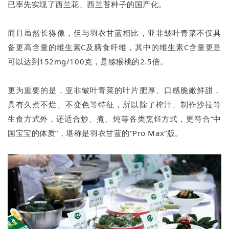
已率先实现了西兰花、西兰苔种子的国产化。
而且虽然长得像，但与羽衣甘蓝相比，亚非皱叶青菜不仅具
备更高含量的维生素C及膳食纤维，其中的维生素C含量更是
可以达到152mg/100克，是猕猴桃的2.5倍。
更为重要的是，亚非皱叶青菜的叶片肥厚、口感脆嫩鲜甜，
具有久煮不烂、不变色等特征，所以除了榨汁、制作沙拉等
生食方式外，还适合炒、煮、炖等各类烹饪方式，更符合“中
国宝宝的体质”，堪称是羽衣甘蓝的“Pro Max”版。