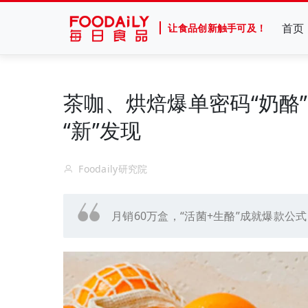
首页
让食品创新触手可及！
茶咖、烘焙爆单密码“奶酪”
“新”发现
Foodaily研究院
月销60万盒，“活菌+生酪”成就爆款公