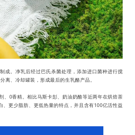
料制成。净乳后经过巴氏杀菌处理，添加进口菌种进行搅
克分离、冷却罐装，形成最后的生乳酪产品。
腐剂、0香精。相比马斯卡彭、奶油奶酪等近两年在烘焙茶
白、更少脂肪、更低热量的特点，并且含有100亿活性益