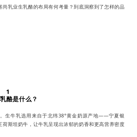
塞尚乳业生乳酪的布局有何考量？到底洞察到了怎样的品
1
乳酪是什么？
酪。生牛乳选用来自于北纬38°黄金奶源产地——宁夏银
正荷斯坦奶牛，让牛乳呈现出浓郁的奶香和更高营养密度