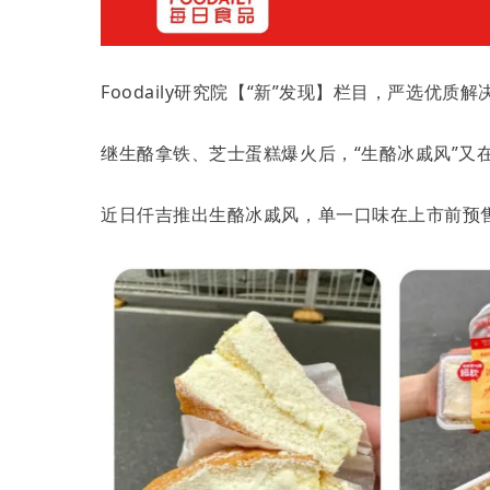
Foodaily研究院【“新”发现】栏目，严选
继生酪拿铁、芝士蛋糕爆火后，“生酪冰戚风”又
近日仟吉推出生酪冰戚风，单一口味在上市前预售即