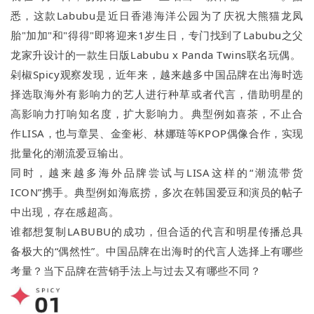
悉，这款Labubu是近日香港海洋公园为了庆祝大熊猫龙凤
胎"加加"和"得得"即将迎来1岁生日，专门找到了Labubu之父
龙家升设计的一款生日版Labubu x Panda Twins联名玩偶。
剁椒Spicy观察发现，近年来，越来越多中国品牌在出海时选
择选取海外有影响力的艺人进行种草或者代言，借助明星的
高影响力打响知名度，扩大影响力。典型例如喜茶，不止合
作LISA，也与章昊、金奎彬、林娜琏等KPOP偶像合作，实现
批量化的潮流爱豆输出。
同时，越来越多海外品牌尝试与LISA这样的“潮流带货
ICON”携手。典型例如海底捞，多次在韩国爱豆和演员的帖子
中出现，存在感超高。
谁都想复制LABUBU的成功，但合适的代言和明星传播总具
备极大的“偶然性”。中国品牌在出海时的代言人选择上有哪些
考量？当下品牌在营销手法上与过去又有哪些不同？