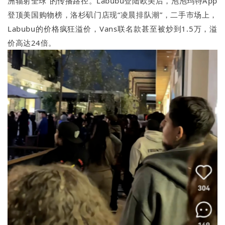
洲辐射全球”的传播路径。Labubu登陆欧美后，泡泡玛特App
登顶美国购物榜，洛杉矶门店现“凌晨排队潮”，二手市场上，
Labubu的价格疯狂溢价，Vans联名款甚至被炒到1.5万，溢
价高达24倍。