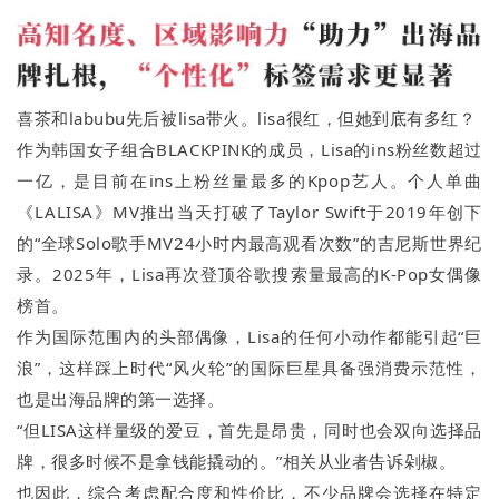
喜茶和labubu先后被lisa带火。lisa很红，但她到底有多红？
作为韩国女子组合BLACKPINK的成员，Lisa的ins粉丝数超过
一亿，是目前在ins上粉丝量最多的Kpop艺人。个人单曲
《LALISA》MV推出当天打破了Taylor Swift于2019年创下
的“全球Solo歌手MV24小时内最高观看次数”的吉尼斯世界纪
录。2025年，Lisa再次登顶谷歌搜索量最高的K-Pop女偶像
榜首。
作为国际范围内的头部偶像，Lisa的任何小动作都能引起“巨
浪”，这样踩上时代“风火轮”的国际巨星具备强消费示范性，
也是出海品牌的第一选择。
“但LISA这样量级的爱豆，首先是昂贵，同时也会双向选择品
牌，很多时候不是拿钱能撬动的。”相关从业者告诉剁椒。
也因此，综合考虑配合度和性价比，不少品牌会选择在特定