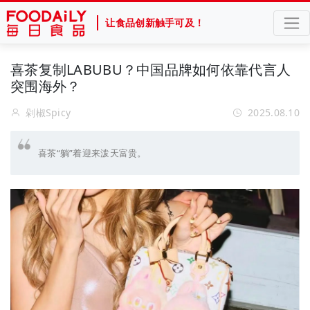
让食品创新触手可及！
喜茶复制LABUBU？中国品牌如何依靠代言人
突围海外？
剁椒Spicy
2025.08.10
喜茶“躺”着迎来泼天富贵。