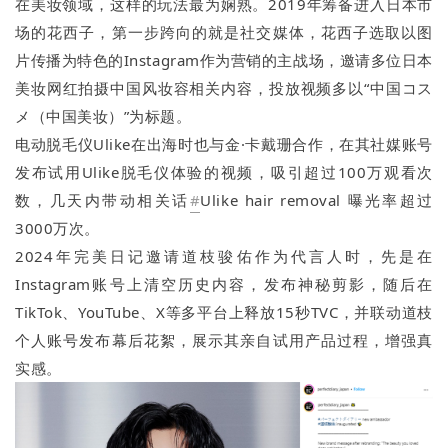
在美妆领域，这样的玩法最为娴熟。2019年筹备进入日本市
场的花西子，第一步跨向的就是社交媒体，花西子选取以图
片传播为特色的Instagram作为营销的主战场，邀请多位日本
美妆网红拍摄中国风妆容相关内容，投放视频多以“中国コス
メ（中国美妆）”为标题。
电动脱毛仪Ulike在出海时也与金·卡戴珊合作，在其社媒账号
发布试用Ulike脱毛仪体验的视频，吸引超过100万观看次
数，几天内带动相关话
#
Ulike hair removal 曝光率超过
3000万次。
2024年完美日记邀请道枝骏佑作为代言人时，先是在
Instagram账号上清空历史内容，发布神秘剪影，随后在
TikTok、YouTube、X等多平台上释放15秒TVC，并联动道枝
个人账号发布幕后花絮，展示其亲自试用产品过程，增强真
实感。