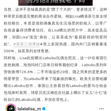
当然，这并不意味着真的是“蹭了个大的”，更多情况下，这种
种草背后都是完整的商业合作逻辑。例如Lisa晒喜茶引发全球
粉丝模仿，本质是借助偶像真实生活场景的软植入，以零广
告痕迹赢得消费者信任。在Lisa晒出的照片中，虽未提及品
牌，却因Lisa“顶流”身份，让喜茶成为“最易获得的明星同
款”。
#喜茶三倍厚抹
#登上多国热搜，国内外门店销量暴涨
500%，抹茶系列全球售罄。
同样地，Lisa此前晒出Labubu玩偶合照后，这一IP在泰国引
发抢购潮，泡泡玛特门店单日销售额创纪录，Labubu系列年
营收激增726.6%，二手市场溢价20倍。随之而来的是更多的
明星带货，为Labubu带来了现象级的曝光。欧美天后蕾哈娜
晒出Labubu挂件，泰国公主拎着挂有Labubu的爱马仕铂金
包现身时装周，球星贝克汉姆也在社媒上晒出了女儿“小七”送
给自己的Labubu玩偶，并挂在背包上。