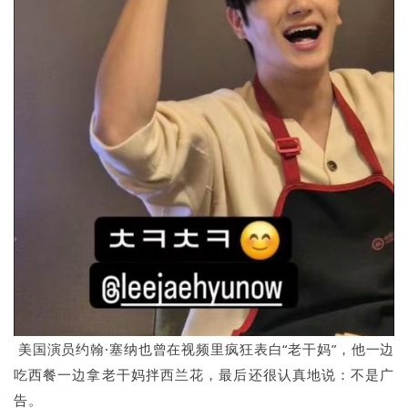
美国演员约翰·塞纳也曾在视频里疯狂表白“老干妈”，他一边
吃西餐一边拿老干妈拌西兰花，最后还很认真地说：不是广
告。