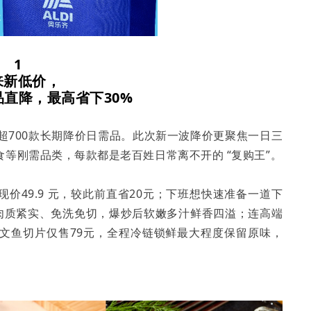
1
来新低价
，
品直降，最高省下30%
出超700款长期降价日需品。此次新一波降价更聚焦一日三
等刚需品类，每款都是老百姓日常离不开的 “复购王”。
现价49.9 元，较此前直省20元；下班想快速准备一道下
下，肉质紧实、免洗免切，爆炒后软嫩多汁鲜香四溢；连高端
e法罗三文鱼切片仅售79元，全程冷链锁鲜最大程度保留原味，