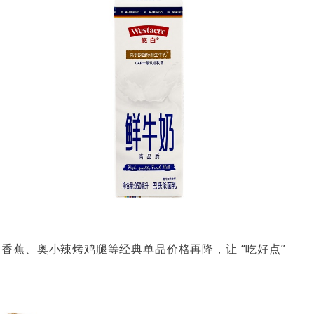
口香蕉、奥小辣烤鸡腿等经典单品价格再降，让 “吃好点”