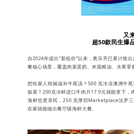
又
超50款民生爆
自2024年提出“新低价”以来，奥乐齐已累计推
餐核心场景，覆盖肉菜蛋奶、米面粮油、水果零食
想给家人炖锅滋补牛尾汤？500 克冷冻澳洲牛尾
饭菜？200克冷鲜进口牛肉片17.9元就能拿
海鲜也更亲民，250 克厚切Marketplac
在家就能做出餐厅级海鲜大餐。