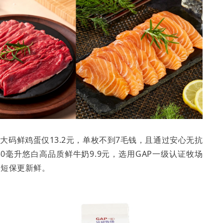
ace大码鲜鸡蛋仅13.2元，单枚不到7毛钱，且通过安心无抗
0毫升悠白高品质鲜牛奶9.9元，选用GAP一级认证牧场
天短保更新鲜。