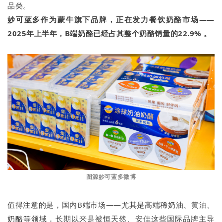
品类。
妙可蓝多作为蒙牛旗下品牌，正在发力餐饮奶酪市场——
2025年上半年，
B端奶酪已经占
其
整个奶酪销量的22.9%
。
图源
妙可蓝多
微博
值得注意的是，国内B端市场——尤其是高端稀奶油、黄油、
奶酪等领域，长期以来是被恒天然、安佳这些国际品牌主导