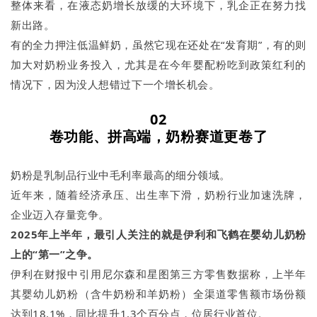
整体来看，在液态奶增长放缓的大环境下，乳企正在努力找
新出路。
有的全力押注低温鲜奶，虽然它现在还处在“发育期”，有的则
加大对奶粉业务投入，尤其是在今年婴配粉吃到政策红利的
情况下，因为没人想错过下一个增长机会。
02
卷功能、拼高端，奶粉
赛道更卷了
奶粉是乳制品行业中毛利率最高的细分领域。
近年来，随着经济承压、出生率下滑，奶粉行业加速洗牌，
企业迈入存量竞争。
2025年上半年，最引人关注的就是伊利和飞鹤在婴幼儿奶粉
上的“第一”之争。
伊利在财报中引用尼尔森和星图第三方零售数据称，上半年
其婴幼儿奶粉（含牛奶粉和羊奶粉）全渠道零售额市场份额
达到18.1%，同比提升1.3个百分点，位居行业首位。