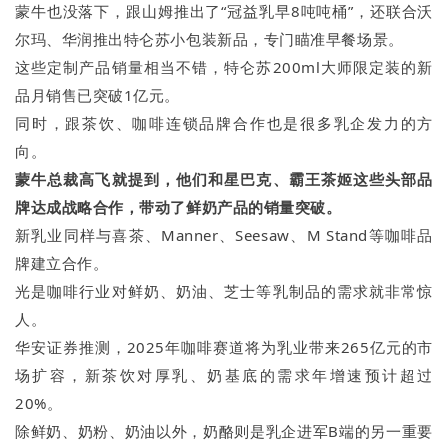
蒙牛也没落下，跟山姆推出了“冠益乳早8吨吨桶”，还联合沃
尔玛、华润推出特仑苏小包装新品，专门瞄准早餐场景。
这些定制产品销量相当不错，特仑苏200ml大师限定装的新
品月销售已突破1亿元。
同时，跟茶饮、咖啡连锁品牌合作也是很多乳企发力的方
向。
蒙牛总裁高飞就提到，他们和星巴克、霸王茶姬这些头部品
牌达成战略合作，带动了鲜奶产品的销量突破。
新乳业同样与喜茶、Manner、Seesaw、M Stand等咖啡品
牌建立合作。
光是咖啡行业对鲜奶、奶油、芝士等乳制品的需求就非常惊
人。
华安证券推测，2025年咖啡赛道将为乳业带来265亿元的市
场扩容，新茶饮对厚乳、奶基底的需求年增速预计超过
20%。
除鲜奶、奶粉、奶油以外，奶酪则是乳企进军B端的另一重要