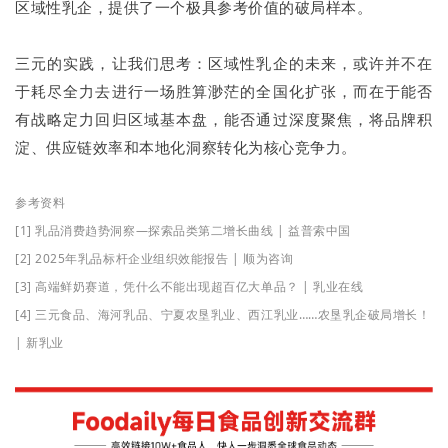
区域性乳企，提供了一个极具参考价值的破局样本。
三元的实践，让我们思考：区域性乳企的未来，或许并不在
于耗尽全力去进行一场胜算渺茫的全国化扩张，而在于能否
有战略定力回归区域基本盘，能否通过深度聚焦，将品牌积
淀、供应链效率和本地化洞察转化为核心竞争力。
参考资料
[1] 乳品消费趋势洞察—探索品类第二增长曲线 | 益普索中国
[2] 2025年乳品标杆企业组织效能报告 | 顺为咨询
[3] 高端鲜奶赛道，凭什么不能出现超百亿大单品？ | 乳业在线
[4] 三元食品、海河乳品、宁夏农垦乳业、西江乳业……农垦乳企破局增长！
| 新乳业