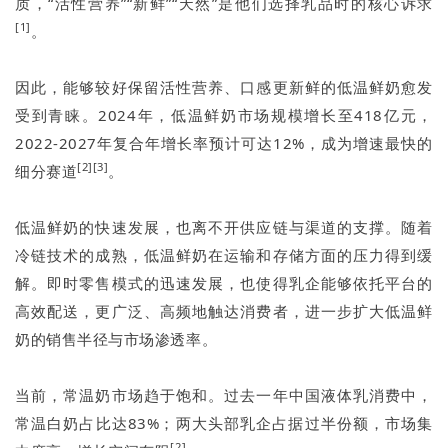
质，“活性营养”“新鲜”“天然”是他们选择乳品时的核心诉求
[1]
。
因此，能够较好保留活性营养、口感更新鲜的低温鲜奶愈发
受到青睐。2024年，低温鲜奶市场规模增长至418亿元，
2022-2027年复合年增长率预计可达12%，成为增速最快的
[2][3]
细分赛道
。
低温鲜奶的快速发展，也离不开供应链与渠道的支撑。随着
冷链技术的成熟，低温鲜奶在运输和存储方面的压力得到缓
解。即时零售模式的迅速发展，也使得乳企能够依托平台的
高效配送，更广泛、高频地触达消费者，进一步扩大低温鲜
奶的销售半径与市场渗透率。
当前，常温奶市场趋于饱和。过去一年中国液体乳消费中，
常温白奶占比达83%；两大头部乳企占据过半份额，市场集
[2]