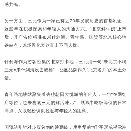
感共鸣。
另一方面，三元作为一家已有近70年发展历史的首都乳企，
这些年在积极探索和年轻人的沟通方式。“北京鲜牛奶”上市
后，其广告位精准布局什刹海、青年路、国贸等北京核心地
铁站点，以场景化表达直击不同人群。
什刹海作为游客密集的北京打卡地，三元用一句“来北京不喝
三元=来什刹海没去鼓楼”，凸显品牌作为“北京名片”的本土分
量。
青年路地铁站聚集着去往朝阳大悦城的年轻人，一句“在网红
店等位，也来尝尝三元的鲜活味儿”，既戳中吃饭等位的日常
痛点，又以轻松调侃拉近与年轻人的距离。
国贸站则针对步履匆匆的通勤族，用重复的“鲜”字形成视觉冲