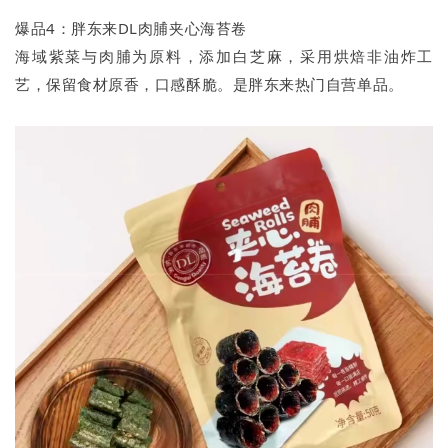
爆品4：胖东来DL肉脯夹心海苔卷
海域紫菜与肉脯为原料，添加白芝麻，采用烘焙非油炸工
艺，保留食材原香，口感酥脆。是胖东来热门自营单品。