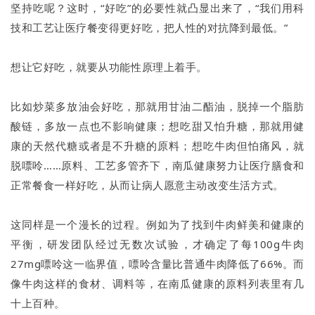
坚持吃呢？这时，“好吃”的必要性就凸显出来了，“我们用科
技和工艺让医疗餐变得更好吃，把人性的对抗降到最低。”
想让它好吃，就要从功能性原理上着手。
比如炒菜多放油会好吃，那就用甘油二酯油，脱掉一个脂肪
酸链，多放一点也不影响健康；想吃甜又怕升糖，那就用健
康的天然代糖或者是不升糖的原料；想吃牛肉但怕痛风，就
脱嘌呤……原料、工艺多管齐下，南瓜健康努力让医疗膳食和
正常餐食一样好吃，从而让病人愿意主动改变生活方式。
这同样是一个漫长的过程。例如为了找到牛肉鲜美和健康的
平衡，研发团队经过无数次试验，才确定了每100g牛肉
27mg嘌呤这一临界值，嘌呤含量比普通牛肉降低了66%。而
像牛肉这样的食材、调料等，在南瓜健康的原料列表里有几
十上百种。